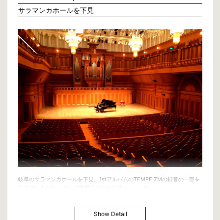
仮にこのまま大阪府・市が落ちて行ったとしてもそれも市民が選んだ結果。
サラマンカホールを下見
最後に、日本には批判したりネガティブな事を言ったりするのは得意な人が
多いが、ポジティブな事を言ったり自分達で何か良い方向の意見を言ったり
作って行ったりするのはとても苦手。
結局反対派は自分達はこうしたいではなく、都構想へのネガキャンにしか見
えなかった。
ここで終るのは残念で仕方が無いが、あれだけの才能と先見の明がありなが
ら民に認められなかった橋下徹はいっそここで引退しても良かったのかもし
れない。
本当に…無念です。政治への興味がまた薄れた。
日本という国は「芸術家は芸術の事だけ考えていればいい」という風潮があ
りますが、それ本当に「？」です。
パリやNYCで出会った芸術家達は政治や経済や宗教やあらゆる事を自分の意
見で述べれたし、それゆえ彼等から発信される芸術には深みや信念や哲学が
あると思うんです。
その時代を生きている重みがあるんです。
芸術家＝哲学家＝発信者、だからこそ作品を届ける人々に感動が生まれる、
と信じています。
長文読んで頂いて誠にありがとうございます。
—————————-
追記, 一夜明けて、本当に悔しくて仕方が無い。橋下徹氏はごく当たり前の
岐阜のサラマンカホールを下見。1stアルバムのTEMPEIZMの録音の一部を
事を言って実行しようとしていただけ。多分崖から落ちそうな人を助けよう
ここでしました。 やっぱ抜群にホールピアノもいいね。
として逆に落とされた気持ちだろう。これを自ら蹴った大阪に呆れかえる。
彼がやろうとした事の本当の価値を見極めれなかった大阪市民、これが大阪
の限界、ただの地方一都市でいつづける理由を再認識。そして今のままの問
Show Detail
題点をこの先何十年も抱え続け、「橋下徹という政治家が変えていてくれて