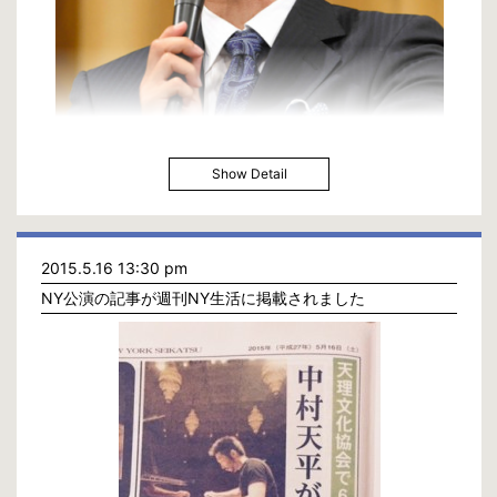
Show Detail
橋下徹市長の政界引退、非常に残念だ…。
ここまで日本の政治に興味を抱かせてくれる政治家は今までいなかった。
日本は民主主義国家なのに、特に芸能人やアーティストが政治の話をすると
2015.5.16 13:30 pm
問題視される事が大半ですよね。
NY公演の記事が週刊NY生活に掲載されました
これ、僕はとってもおかしな事だと思います。
政治の話をする事がタブーの様な空気感。
それこそが政策や政治家に対しての成熟した国民間の議論を妨げているもの
であり、世界と比べて国民が国を作って行く意識の低さを生んでいる原因の
一つだと思います。
自分が住んでいる国、街というのは自分自身、家族、恋人、友人という存在
に直結するものであり、その国、街というものをしっかり考えれない人は結
局誰の事も大事に考えられないでしょう。
恥ずかしながら僕は2007年にNYから東京に行き、住み出すまでは大阪&関
西と比べて東京の大きさなんて2倍くらいかさほど変わらないと思っていま
した。