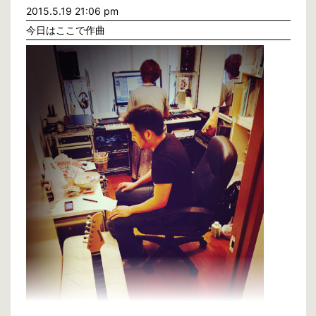
それには善し悪しがあり、今回はマイナスの方に作用した様に思います。
2015.5.19 21:06 pm
山の向うの景色はどんなにミーティングしてもわからず、まず一歩踏み出し
今日はここで作曲
頂上に登りそこで初めて物事が見えます。
「大きく出る杭」の橋下徹氏と維新のやり方が気に入らない人が多い理由も
よくわかりますが、今の大阪に大きな問題があるのであれば都構想を実現さ
せてから起こるであろう問題点に大阪全体で取り組んで行けば良かったので
は？と思います。
橋下氏は約7年かけて、崖から落ちようとしていた人を助けようと試みて、
拒否された気持ちでしょう。
否決確定後の橋下市長の会見、あれは安堵もあったと思いますが大方は大阪
への諦め、呆れだったのではないでしょうか。
何も行動せずに橋下氏を批判するだけの政治家や知識者、これこそ本当に日
本を蝕む癌悪だと思います。
俺の親父がよく言っていた言葉「なんもやらん奴に限ってあれこれ文句言う
ねん、お父さんそういう奴が一番嫌いや」
そんな親父、尊敬してます(笑)
さて、モヤモヤと失望感とは今日でおさらばして大阪都構想に関しての書き
込みはここでやめます。
僕には僕の人生があり、僕自身のベストを尽くす。
リハビリも徐々に進んで来て今日は川原でおもいっきり自転車を走らせまし
た。
先を走るおっちゃんに負けん気を出して熱くなり、知らない間に随分遠くま
で行ってしまった(笑)
童心に帰りました。
身体、徐々に良くなっております。ご心配無く。