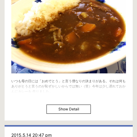
く、自分の給料と退職金の大幅なカットを実行し、大阪の公務員の数と給料
も削り、その上都構想を実現させ問題を改善させたかったのでしょう。
府と市が統合される事でより広範囲の政策やサービスが取れる事になり、大
阪はもちろん兵庫、京都など関西一帯を巻き込んで関西全体の底上げを計っ
ていたんでしょう。
関西のポテンシャルの割に重要機関や各社のヘッドクォーターが関西に設置
されている割合はとても低く、東京一局集中に偏り過ぎていたと思います。
アメリカの様に東はNYCとワシントンDC、西はLAやサンフランシスコ、東
と西のそのどちらからもIT、経済、文化、ニュースなどが全国に発信されて
いく。
その形の方が国としては絶対良い作られ方だと思います。
そういう基盤を関西に作った後に橋下市長は国政に進出する気だったのでし
ょう。
そして今現在大阪市の区の数が24区でそれらを全て大阪市長が担当してい
るのですが、橋下市長はそれらを統合して5区のみにし、一つ一つに区長と
いうものを住民投票によって作りよりその区を理解している人に区の改革を
いつも母の日には「おめでとう」と言う僕なりの決まりがある。それは何も
させるという方法を試みようとしていました。
ありがとうと言うのが恥ずかしいからでは無い（笑）今年は少し遅れておか
大学で言えば24の専門分野の異なる学科があり、学長一人で全ての学科の
んにカレーを 作りました。
改革を行なう事は困難で、学科事にその専門分野の学科長を作り改革をさせ
る様な感じでしょうか。
大阪市というものが名目上無くなるという事や大阪市でのサービスのあり方
Show Detail
が変わってしまう事に不安を感じてしまう人達がいる事は仕方がない。
けど、目先の事ばかりで未来の事を考えずにいていいのだろうか？システム
的にも経済的にも大きな問題を抱える負債産業大阪府・市が大きく変われる
チャンスだった、そして橋下徹という何十年に一人の逸材が自分の魂と情熱
を削りそのチャンスを作り、大阪市民に問うた。
2015.5.14 20:47 pm
その結果否決された。