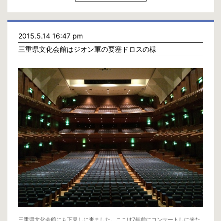
いたらな」と皆がつぶやく未来が目に見える。本当に残念で涙が出そう
だ…。それでも僕には今日という日がくる。僕は僕の音楽人生のベストを尽
くす。
(写真・朝日新聞デジタル・森井英二郎撮影)
2015.5.14 16:47 pm
三重県文化会館はジオン軍の要塞ドロスの様
三重県文化会館にも下見しに来ました。ここは7年前にコンサートしに来た