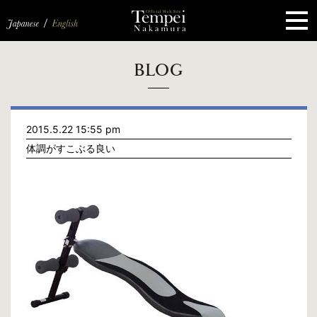
ペ
ー
ジ
の
先
頭
で
す
コ
BLOG
ン
テ
ン
ツ
エ
2015.5.22 15:55 pm
リ
ア
体調がすこぶる良い
へ
ナ
ビ
ゲ
ー
シ
ョ
ン
へ