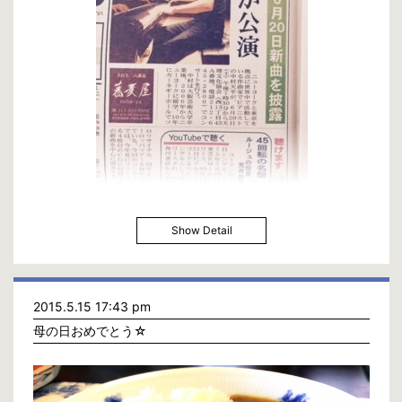
しかし東京に住んで行く内に街自体の規模も2倍どころか何倍も差がある事
を感じながら、CDデビューして数々のTVに出演させて頂いてとしていく内
に圧倒的に関西に足りない事をいくつも感じました。
CD会社、TV会社、出版会社、芸能事務所、広告代理店、全国展開していく
それらの企業のほとんどが東京に集中していて(例外ももちろんあります)関
西にはほとんど無かったのです。
そう、関西にいる限り物理的にチャンスを掴めない事ばかりだったのです。
ロマン派の時代のパリ、20世紀のNYCの様に才能のある人は行くべき場所
に行ってこそチャンスを掴めるのです。
そのチャンスの差と街の規模の差を大きく感じる反面、益々大阪と関西の良
さを実感する部分もあり地元愛が強くなりました。
本当に、関西って世界で一番素晴らしいと今も思っています。
それと共に問題点も多くあります。
橋下徹という政治家は大阪外から見た大阪の問題点を客観的に的確に捉えら
れていたのでしょう。
Show Detail
それは外国や関西の外に行った人達で無いと明確に見えない部分かもしれま
せん。
橋下市長がしようとした事を僕なりの理解で書かせて下さい。
NY公演の記事が週刊NY生活に掲載されました。
彼は別に大阪を首都にしたいと思ったわけではなく、戦前までは東京も東京
6/20/7:30PM
府と東京市がありその後統合された様に都という仕組を取り入れたかった。
USA, New York, Tenri Cultural Institute
2015.5.15 17:43 pm
大阪の公務員の多さと給料の高さは半端無く、市は府並に権限を持っていて
【Piano Solo】
今までの大阪府知事と市長の時代で事あるごとに府と市は対立、職員の給料
母の日おめでとう☆
43 W 13th St, New York, NY10011
上げ合戦や天下り、公共事業、二重行政による無駄遣い。
Ticket : $15
国会でも与党は消費税増税を決め国民への負担を求めた中、2014年の5月か
http://www.brownpapertickets.com/event/1564803
ら国会議員全員の給料月額26万円上げました。
mail : TCI@tenri.org
その問題を提議したのは与党野党の中でも橋下徹率いる維新の党しかいな