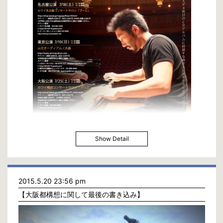
Show Detail
7月のサロンコンサートのフライヤー完成しました！
7/18/3PM
2015.5.20 23:56 pm
名古屋, カワイ名古屋ホール
【大阪都構想に関して最後の書き込み】
Ticket : 前売り¥4,000/当日¥4,500/小中学生¥2,000
http://20150718.peatix.com/view
事務所 : beth@bethcompany.com / 06-6462-4055
7/19/3PM