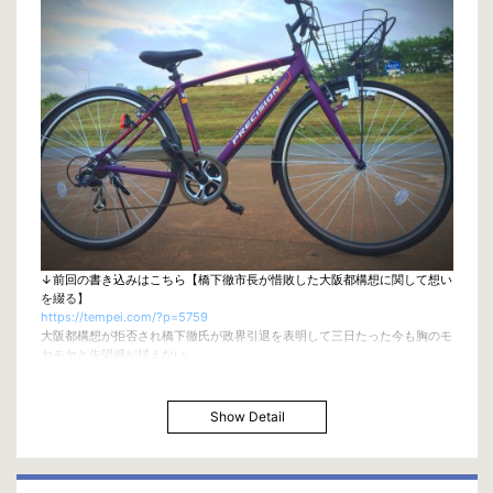
東京, 山王オーディアム
【Guest Violinist 長尾春花】
Ticket : 前売り¥4,000/当日¥4,500
http://20150719.peatix.com/view
事務所 : beth@bethcompany.com / 06-6462-4055
山王オーディアム : info@sannoaudium.com / 03-3774-1571
7/25/3PM
大阪, カワイ梅田ホール
Ticket : 前売り¥4,000/当日¥4,500/小中学生¥2,000
http://20150725.peatix.com/view
事務所 : beth@bethcompany.com / 06-6462-4055
7/26/3PM
京都府, NAMホール
Ticket : 前売り¥4,000/当日¥4,500
http://20150726.peatix.com/view
↓前回の書き込みはこちら【橋下徹市長が惜敗した大阪都構想に関して想い
事務所 : beth@bethcompany.com / 06-6462-4055
を綴る】
https://tempei.com/?p=5759
大阪都構想が拒否され橋下徹氏が政界引退を表明して三日たった今も胸のモ
ヤモヤと失望感が拭えない。
「投票の重みを再認識出来た意味では良い機会だった」という賛成派の方の
意見も聞くけど、
それは2度目のチャンスがある時に限って言えるものである。
Show Detail
今回は絶対に可決させなければ行けない時に負けたという印象です。
世界と比べ、日本は何か物事をする時に非常にリスクを恐れる傾向であり、
ミーティングに過剰なほど時間をつぎ込み、結果何も行なわなかったなんて
事はざらです。