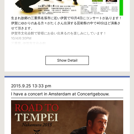
生まれ故郷の三重県名張市に近い伊賀で10月4日にコンサートがあります！
伊賀にゆかりのある方々がたくさん出演する芸術祭の中で40分ほど演奏さ
せて頂きます。
伊賀市文化会館で皆様にお会い出来るのを楽しみにしています！
10/4/6:30PM
三重県, 伊賀市文化会館
【伊賀びと芸術祭】
Ticket : 全席自由 ¥1,000 高校生以下 ¥500
伊賀文化都市協会 : 0595-22-0511
Show Detail
2015.9.25 13:33 pm
I have a concert in Amsterdam at Concertgebouw.