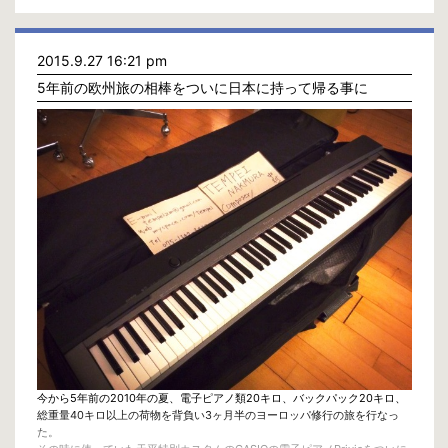
2015.9.27 16:21 pm
5年前の欧州旅の相棒をついに日本に持って帰る事に
ヴァイオリニストのYuiちゃんと12月5日に紀伊半島でコンサートします！
ネオレジの曲も数曲演奏予定です。お楽しみに♬
12/5/Start2PM
奈良県下北山村, きなりの郷
http://www.kinarinosato.net/施設案内/吉野杉ホール/
“Piano Solo / Guest Violinist Yui”
Ticket : 全席自由1000円
問い合わせ : 07468-5-2711
今から5年前の2010年の夏、電子ピアノ類20キロ、バックパック20キロ、
総重量40キロ以上の荷物を背負い3ヶ月半のヨーロッパ修行の旅を行なっ
た。