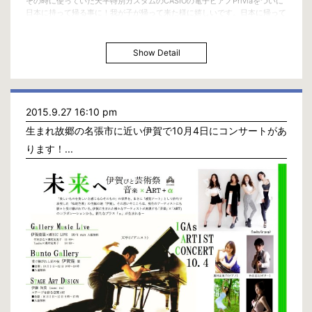
その時に使っていた天平特別カスタムのCASIOの電子ピアノPriviaをついに
日本に持って帰る事に！我が子が帰って来た様に嬉しいです。日本に帰って
もこの相棒を大事にします。
僕の人生の中でかけがえの無い宝物の時間でした。
下記に動画もあります。
Show Detail
http://bit.ly/1KG7X1d
2015.9.27 16:10 pm
生まれ故郷の名張市に近い伊賀で10月4日にコンサートがあ
ります！...