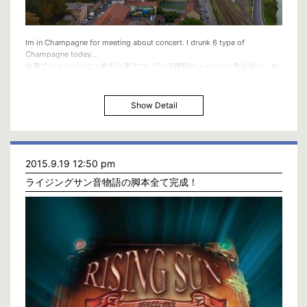
Im in Champagne for meeting about concert. I drunk 6 type of
Champagne today…
仕事でシャンパーニュ地方に来てついでに6種類のシャンパン飲み比べ。お
土産も貰ってしまった。何て幸せな1日。
Show Detail
2015.9.19 12:50 pm
ライジングサン音物語の脚本全て完成！