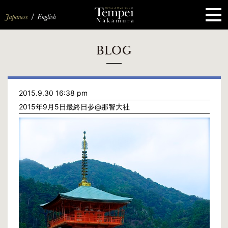
ペ
ー
ジ
の
先
頭
で
す
コ
BLOG
ン
テ
ン
ツ
エ
2015.9.30 16:38 pm
リ
ア
2015年9月5日最終日参@那智大社
へ
ナ
ビ
ゲ
ー
シ
ョ
ン
へ