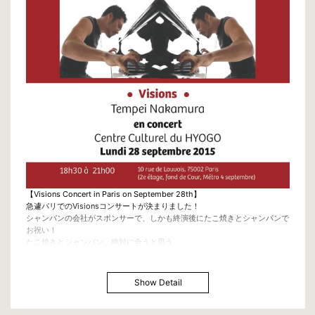
素敵なホールと素晴らしい仲間との共演。
アムステルダムに行くのが待ち遠しいです♬
Date: Sunday 22 November 2015
Time: 15.00-17.00
Place: Concertgebouw Kleine Zaal
Pianist: Tempei Nakamura & Yoshimi Kawai
Tickets: 20 euro (incl. free drinks before concert and intermission)
http://bit.ly/1dTmf6o
【EuropeTour】
11/12/7PM/Slovakia
11/15/Portugal
11/19/7PM/Belgium, Bruxelles
11/20/France, Paris
11/22/3PM/Netherlands, Amsterdam
11/23/Netherlands, Amsterdam
11/25/Belarus, Minsk
【Visions Concert in Paris on September 28th】
11/26/Belarus, Vitebsky
急遽パリでのVisionsコンサートが決まりました！
シャンパンの会社がスポンサーで、しかも終演後にたこ焼きとシャンパンで
お祝い！
たこ焼きとシャンパン、絶対に合うと思う。
もう立ち見席しかありませんがそれでも良ければ是非来て下さい。
Show Detail