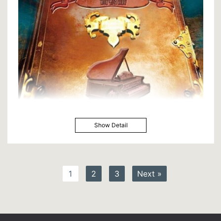
Show Detail
1
2
3
Next »
ライジングサン音物語の脚本全て完成！
前半は僕等が今まで築いてきた軌跡、そしてこれからを描きました。
後半はファンタジー要素が入った「太陽物語」。
太陽の女神が幽閉されて世界が闇に覆われてしまい、
幾つもの自然のパワーを受け継ぐ音の魔法使い達が力を合わせる物語。