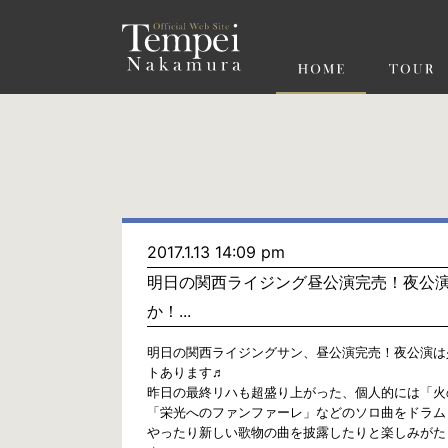
ペ
ー
ジ
の
先
頭
で
す
コ
ン
テ
ン
ツ
エ
リ
ア
へ
ナ
ビ
2017.1.13 14:09 pm
ゲ
明日の関西ライジング昼公演完売！夜公
ー
シ
か！...
ョ
ン
へ
明日の関西ライジングサン、昼公演完売！夜公演は
トあります♬
昨日の最終リハも超盛り上がった、個人的には「火
「栄光へのファンファーレ」などのソロ曲をドラム
やったり新しい歌物の曲を披露したりと楽しみがた