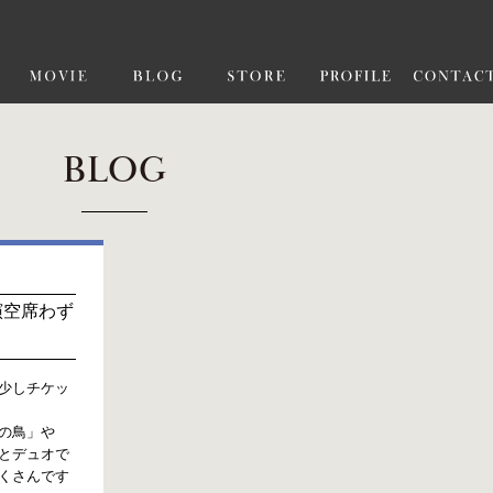
BLOG
演空席わず
少しチケッ
の鳥」や
とデュオで
くさんです