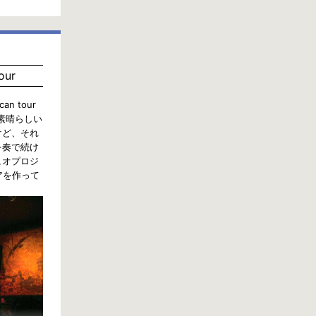
our
ican tour
で素晴らしい
けど、それ
を奏で続け
ュオプロジ
アを作って