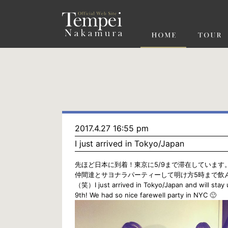
ペ
ー
ジ
の
先
頭
で
す
コ
ン
テ
ン
ツ
エ
リ
ア
へ
ナ
ビ
2017.4.27 16:55 pm
ゲ
I just arrived in Tokyo/Japan
ー
シ
ョ
先ほど日本に到着！東京に5/9まで滞在しています
ン
仲間達とサヨナラパーティーして明け方5時まで飲
へ
（笑）I just arrived in Tokyo/Japan and will stay 
9th! We had so nice farewell party in NYC 🙂