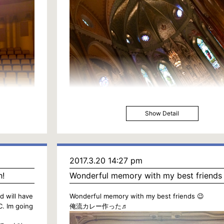
Show Detail
2017.3.20 14:27 pm
h!
Wonderful memory with my best friends 
d will have
Wonderful memory with my best friends 😉
. Im going
俺流カレー作った♬