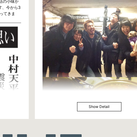
生活の小味か
す、今から3
ってきま
Show Detail