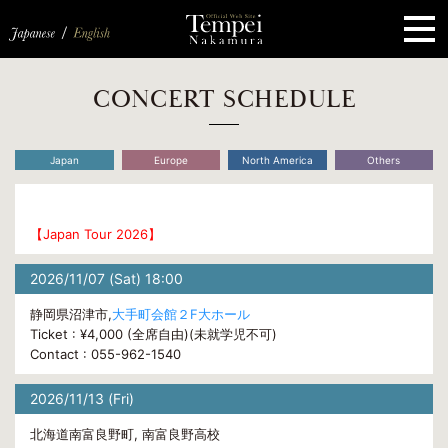
ペ
ー
ジ
の
先
頭
で
す
コ
CONCERT SCHEDULE
ン
テ
ン
ツ
Japan
Europe
North America
Others
エ
リ
ア
へ
ナ
【Japan Tour 2026】
ビ
ゲ
2026/11/07 (Sat) 18:00
ー
シ
ョ
静岡県沼津市,
大手町会館２F大ホール
ン
Ticket : ¥4,000 (全席自由)(未就学児不可)
へ
Contact : 055-962-1540
2026/11/13 (Fri)
北海道南富良野町, 南富良野高校