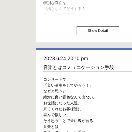
特別な存在を
目指さなくてどうする？
そういう意識で学べ
Show Detail
2023.6.24 20:10 pm
音楽とはコミュニケーション手段
コンサートで
「良い演奏をしてやろう！」
などと思うと
絶対に良い音色なんて出ない。
お世話になった人達、
来てくれたお客様達に
喜んで欲しい。
そう思うことで音に魂が宿る。
音楽とは