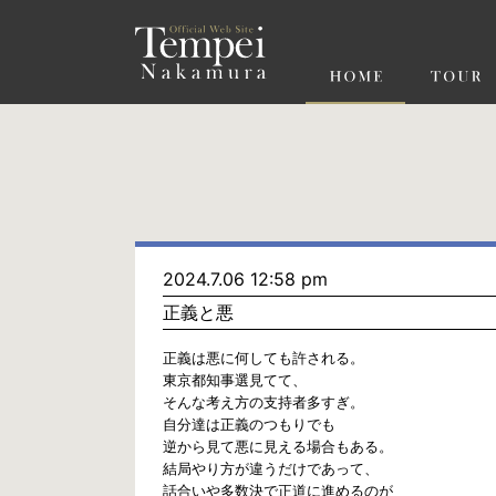
ペ
ー
ジ
の
先
頭
で
す
コ
ン
テ
ン
ツ
エ
リ
ア
へ
ナ
ビ
2024.7.06 12:58 pm
ゲ
正義と悪
ー
シ
ョ
正義は悪に何しても許される。
ン
東京都知事選見てて、
へ
そんな考え方の支持者多すぎ。
自分達は正義のつもりでも
逆から見て悪に見える場合もある。
結局やり方が違うだけであって、
話合いや多数決で正道に進めるのが