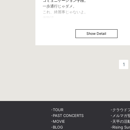
コミュニケーション手段。
一歩通行じゃダメ。
これ、綺麗事じゃないよ。
体験談。
Show Detail
1
TOUR
クラウド
PAST CONCERTS
メルマガ
MOVIE
天平の活
BLOG
Rising Su