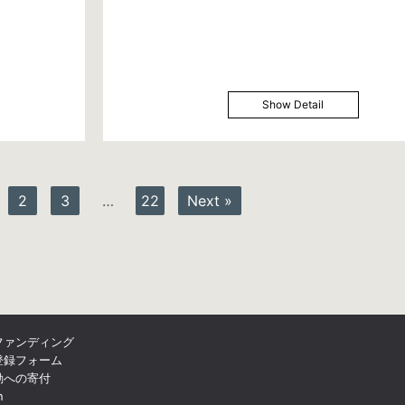
Show Detail
2
3
…
22
Next »
ファンディング
登録フォーム
動への寄付
n