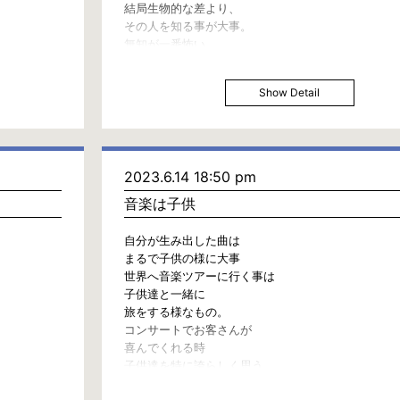
結局生物的な差より、
その人を知る事が大事。
無知が一番怖い。
Show Detail
2023.6.14 18:50 pm
音楽は子供
自分が生み出した曲は
まるで子供の様に大事
世界へ音楽ツアーに行く事は
子供達と一緒に
旅をする様なもの。
コンサートでお客さんが
喜んでくれる時
子供達を特に誇らしく思う。