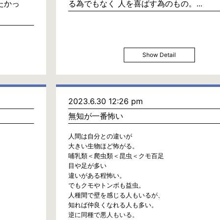
たかっ
る為でもなく 人を喜ばす為のもの。...
Show Detail
2023.6.30 12:26 pm
無知が一番怖い
人間は自分との違いが
大きい生物ほど怖がる。
哺乳類＜爬虫類＜昆虫＜クモ百足
目や足が多い
違いがある程怖い。
でもクモやトンボも益虫。
人種間で壁を感じる人もいるが、
知れば仲良くなれる人も多い。
逆に同種で悪人もいる。