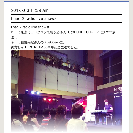
2017.7.03 11:59 am
I had 2 radio live shows!
I had 2 radio live shows!
昨日は東京ミッドタウンで堤友香さんDJのGOOD LUCK LIVEに(7/22放
送)、
今日は住吉美紀さんのBlueOceanに。
両方ともJETSTREAM50周年記念放送でした♬