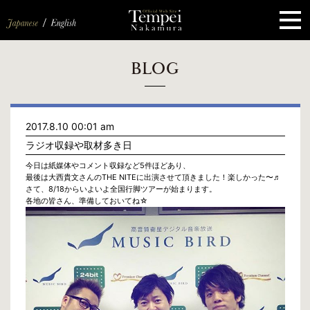
ペ
ー
ジ
の
先
頭
で
す
コ
BLOG
ン
テ
ン
ツ
エ
2017.8.10 00:01 am
リ
ア
ラジオ収録や取材多き日
へ
ナ
今日は紙媒体やコメント収録など5件ほどあり、
ビ
最後は大西貴文さんのTHE NITEに出演させて頂きました！楽しかった〜♬
ゲ
さて、8/18からいよいよ全国行脚ツアーが始まります。
ー
各地の皆さん、準備しておいてね☆
シ
ョ
ン
へ