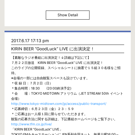
Show Detail
2017.6.17 17:13 pm
KIRIN BEER “GoodLuck” LIVE に出演決定！
【素敵なラジオ番組に出演決定！↓詳細は下記にて】
７月２２日放送 KIRIN BEER “GoodLuck” LIVE に出演決定！
このライブの公開収録、スペシャルシートに抽選で１５組３０名様をご招
待。
※会場の一部には自由観覧スペースも設けています。
＊収 録 日：７月２日（日）
＊集合時間：18:30 (20:00終演予定)
＊会 場：TOKYO MIDTOWN アトリウム（JET STREAM 50th イベント
会場）
http://www.tokyo-midtown.com/jp/access/public-transport/
＊応募締切：６月２３日（金）２３：５９
＊ご応募はお一人様１回に限らせていただきます。
観覧の応募方法に関する詳細は、下記番組ホームページをご覧下さい。
http://www.tfm.co.jp/live/
「KIRIN BEER ”GoodLuck” LIVE」
TOKYO FMをキーステーションにJFN系列全国ネット 毎週土曜16:00～