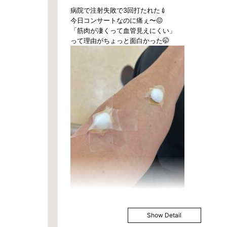
病院で注射失敗で3回打たれた💉
今日コンサートなのに痛ぇ〜😖
「筋肉が凄くって血管見えにくい」
って理由がちょっと面白かった🤭
Show Detail