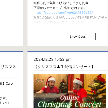
頑張ったご褒美に1人祝いしてました😂
下記からアーカイブご覧になれます。
https://youtube.com/live/02kRSEGLB9A
昨夜は沢山の人達がYoutubeのTEMPEI FAMILY
ンバーシップに入ってくれました😉
感謝申し上げます！そして一緒に楽しい事していきま
———————————-
【TEMPEI FAMILYメンバー特典について】
Show Detail
限定生配信、クラハの作曲配信、オフ会や打ち上げ
↓LINEのOpen chatでメンバー中心のお知らせしま
https://line.me/ti/g2/VOWCEFTsK-uGE-
WPzrrqY52T1BySj0uKAx0cng
2024.12.23 15:52 pm
↓メンバーはclubhouseのTEMPEI FAMILYで配信
夜もします！)
クリスマス
【クリスマス🎄生配信コンサート】
https://www.clubhouse.com/house/tempei-famil
↓メンバー限定の動画
https://www.youtube.com/playlist?
】Carol
list=UUMOl2bV_pWkg9rjH4EKp8hslA
↓メンバー加入URL
https://www.youtube.com/channel/UCl2bV_pWkg
ます。
↓詳しい説明は下記で
ドリック)
https://carineongaku.wixsite.com/my-site/tempei