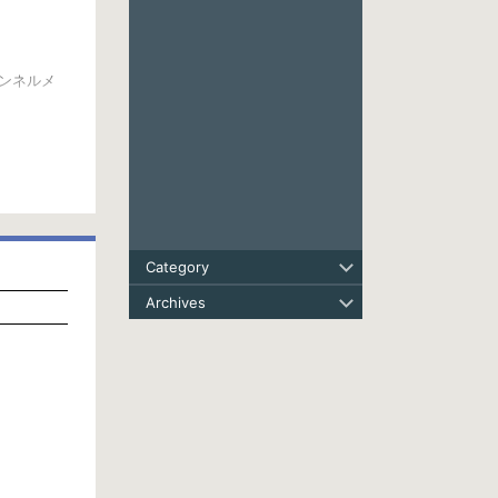
チャンネルメ
しょう💪
、など。
す！
Category
聴けます (今
Archives
y
9rjH4EKp8hslA/join
-family