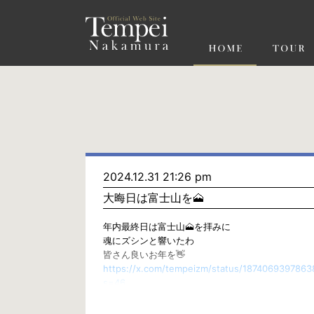
ペ
ー
ジ
の
先
頭
で
す
コ
ン
テ
ン
ツ
エ
リ
ア
へ
ナ
ビ
2024.12.31 21:26 pm
ゲ
大晦日は富士山を🗻
ー
シ
ョ
年内最終日は富士山🗻を拝みに
ン
魂にズシンと響いたわ
へ
皆さん良いお年を👋
https://x.com/tempeizm/status/187406939786
s=46