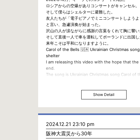
ロシアからの空爆がありコンサートがキャンセル。
そして僕らはシェルターに避難した。
友人たちが「電子ピアノでミニコンサートしようよ
と言い、急遽演奏が始まった。
沢山の人が涙ながらに感謝の言葉をくれて胸に響い
そして直後一人で車を運転してポーランドに出国し
来年こそは平和になりますように。
Carol of the Bells 🇺🇦 Ukrainian Christmas song
shelter
I am releasing this video with the hope that the 
end.
The song is Ukrainian Christmas song Carol of t
(Shedrick)
October 2022, in the morning in Kyiv, the conce
canceled due to Russian air strikes.
Show Detail
Then we evacuated to a shelter.
My friends said, “Let’s have a mini concert on t
electronic piano!”
With that, the performance suddenly began.
2024.12.21 23:10 pm
Many people expressed their gratitude with tear
eyes, which touched my heart.
阪神大震災から30年
Immediately after that, I drove alone and left fo