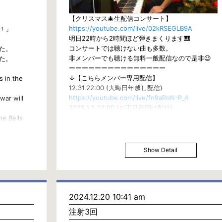
【クリスマス🎄生配信コンサート】
https://youtube.com/live/02kRSEGLB9A
！」
明日22時から2時間ほど弾きまくります🎹
コンサートでは聴けない曲も多数。
た。
非メンバーでも聴ける無料一般配信なので是非😉
た。
ーーーーーーーーーーーーーーー
↓【こちらメンバー専用配信】
s in the
12.31.22:00 (大晦日年越し配信)
https://youtube.com/live/fn9aRoN-P_4
war will
2025.1.3.22:00 (お正月年明け配信)
https://youtube.com/live/aErlFkxd0Ug
he Bells
↓TEMPEI FAMILYメンバーに入る方法
https://carineongaku.wixsite.com/my-site/tempei
rt was
Show Detail
he
2024.12.20 10:41 am
s in their
注射3回
r Poland.