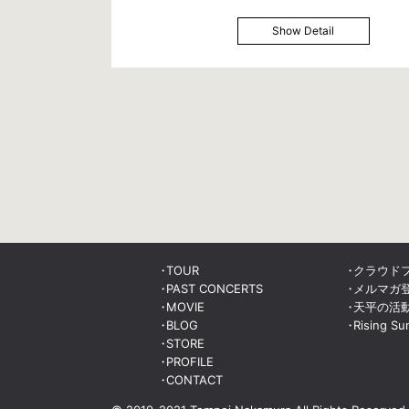
Show Detail
TOUR
クラウド
PAST CONCERTS
メルマガ
MOVIE
天平の活
BLOG
Rising Su
STORE
PROFILE
CONTACT