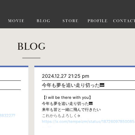
BLOG
2024.12.27 21:25 pm
今年も夢を追い走り切った🎹
【I will be there with you】
今年も夢を追い走り切った🎹
来年も皆と一緒に飛んで行きたい
3883227?
これからもよろしく✈️
https://x.com/tempeizm/status/1872609785008
s=46