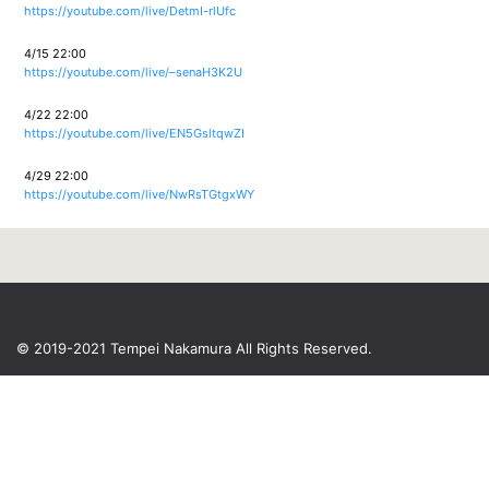
https://youtube.com/live/DetmI-rlUfc
4/15 22:00
https://youtube.com/live/–senaH3K2U
4/22 22:00
https://youtube.com/live/EN5GsltqwZI
4/29 22:00
https://youtube.com/live/NwRsTGtgxWY
© 2019-2021 Tempei Nakamura
All Rights Reserved.