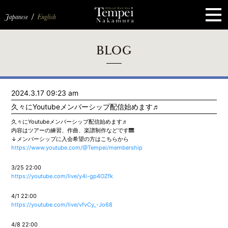
ペ
ー
ジ
の
先
頭
で
す
コ
BLOG
ン
テ
ン
ツ
エ
2024.3.17 09:23 am
リ
ア
久々にYoutubeメンバーシップ配信始めます♬
へ
ナ
久々にYoutubeメンバーシップ配信始めます♬
ビ
内容はツアーの練習、作曲、楽譜制作などです🎹
ゲ
↓メンバーシップに入会希望の方はこちらから
ー
https://www.youtube.com/@Tempei/membership
シ
ョ
ン
3/25 22:00
へ
https://youtube.com/live/y4i-gp4OZfk
4/1 22:00
https://youtube.com/live/vfvCy_-Jo68
4/8 22:00