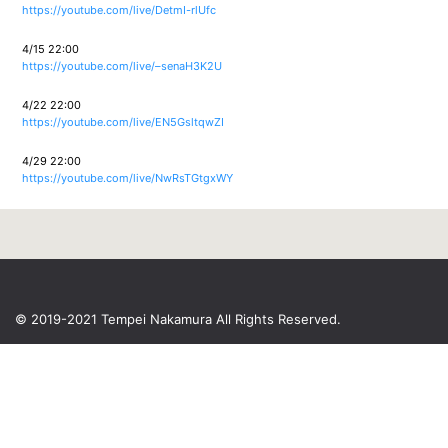
https://youtube.com/live/DetmI-rlUfc
4/15 22:00
https://youtube.com/live/–senaH3K2U
4/22 22:00
https://youtube.com/live/EN5GsltqwZI
4/29 22:00
https://youtube.com/live/NwRsTGtgxWY
© 2019-2021 Tempei Nakamura
All Rights Reserved.