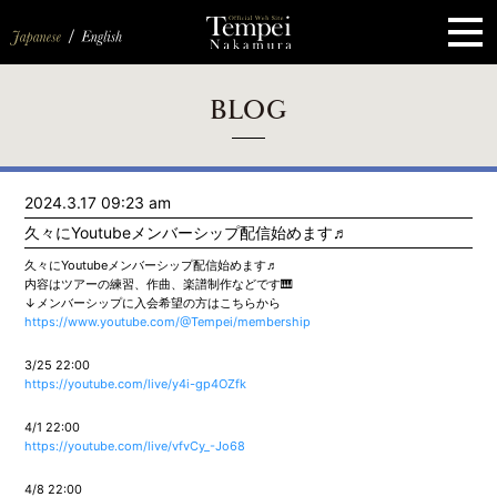
ペ
ー
ジ
の
先
頭
で
す
コ
BLOG
ン
テ
ン
ツ
エ
2024.3.17 09:23 am
リ
ア
久々にYoutubeメンバーシップ配信始めます♬
へ
ナ
久々にYoutubeメンバーシップ配信始めます♬
ビ
内容はツアーの練習、作曲、楽譜制作などです🎹
ゲ
↓メンバーシップに入会希望の方はこちらから
ー
https://www.youtube.com/@Tempei/membership
シ
ョ
ン
3/25 22:00
へ
https://youtube.com/live/y4i-gp4OZfk
4/1 22:00
https://youtube.com/live/vfvCy_-Jo68
4/8 22:00