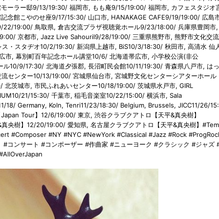
ラー邸9/13/19:30/ 福岡市, もも庵9/15/19:00/ 福岡市, カフェスタジ
館こやのせ座9/17/15:30/ 山口市, HANAKAGE CAFE9/19/19:00/ 広島市
9/22/19:00/ 鳥取県, 倉吉交流プラザ視聴覚ホール9/23/18:00/ 兵庫県豊岡市
9:00/ 京都市, Jazz Live Sahouril9/28/19:00/ 三重県熊野市, 熊野市文化
・スタヂオ10/2/19:30/ 新潟県上越市, BiS10/3/18:30/ 秋田市, 高清水 仙
0/ 北海道帯広市, 幕別町百年記念ホール講堂10/6/ 北海道帯広市, 小学校公演(非公
ル10/9/17:30/ 北海道夕張郡, 長沼町民会館10/11/19:30/ 青森県八戸市, は
地域交流センター10/13/19:00/ 宮城県仙台市, 宮城野文化センターシアターホール
:30/ 北茨城市, 市民ふれあいセンター10/18/19:00/ 茨城県水戸市, GIRL
UM10/21/15:30/ 千葉市, 稲毛音楽室10/22/15:00/ 横浜市, Sala
18/ Germany, Koln, Tenri11/23/18:30/ Belgium, Brussels, JICC11/26/15
bouw【Japan Tour】12/6/19:00/ 東京, 渋谷クラブクアトロ【天平&真央樹】
平&真央樹】12/20/19:00/ 愛知県, 名古屋クラブクアトロ【天平&真央樹】#Temp
ert #Composer #NY #NYC #NewYork #Classical #Jazz #Rock #ProgRoc
ニスト #コンサート #コンポーザー #作曲家 #ニューヨーク #クラシック #ジャズ 
lOverJapan