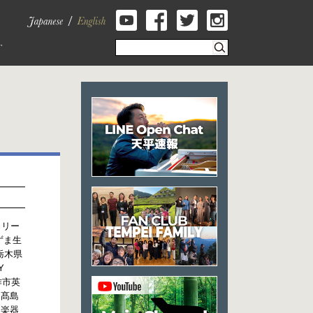
リリー
あずま生
 栃木県
Y
美作市英
つ髙島
明楽器