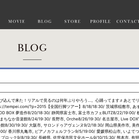
BLOG
び込んで来た！リアルで見るのは何年ぶりやろう…。心踊ってます♬あとで
//tempei.com/?p=2015【全国行脚ツアー】8/18/18:30/ 茨城県稲敷市, 
 BOX 夢造作8/20/18:30/ 静岡県富士市, 富士市カフェBLITZ8/22/19:00/
なか音楽館8/24/19:30/ 長野市, Orche8/26/19:30/ 名古屋市, Live DOX
館8/30/19:30/ 大阪市, サロンドゥアヴェンヌ9/2/18:30/ 岡山県美作市, 
19:00/ 香川県丸亀市, ピアノカフェルフラン9/5/19:00/ 愛媛県松山市, いよて
クブロック9/8/19:30/ 長崎県, 佐世保市民文化ホール9/10/15:30/ 熊本市, 有