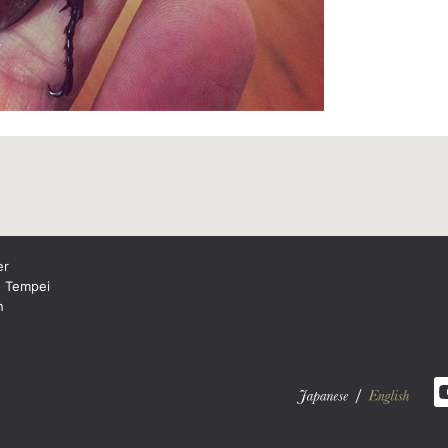
er
o Tempei
n