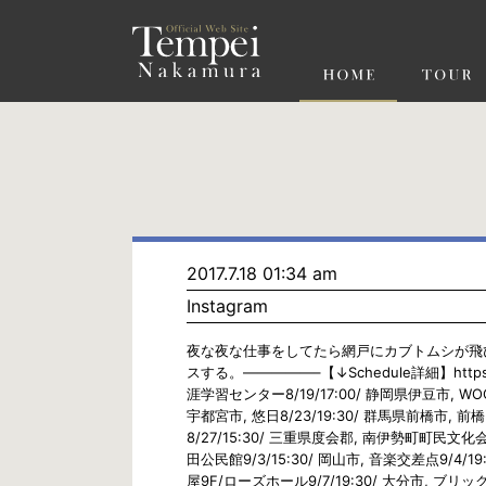
ペ
ー
ジ
の
先
頭
で
す
コ
ン
テ
ン
ツ
エ
リ
ア
へ
ナ
ビ
2017.7.18 01:34 am
ゲ
Instagram
ー
シ
ョ
夜な夜な仕事をしてたら網戸にカブトムシが飛
ン
スする。—————–【↓Schedule詳細】https:
へ
涯学習センター8/19/17:00/ 静岡県伊豆市, WOOD
宇都宮市, 悠日8/23/19:30/ 群馬県前橋市, 前橋まち
8/27/15:30/ 三重県度会郡, 南伊勢町町民文化会
田公民館9/3/15:30/ 岡山市, 音楽交差点9/4/
屋9F/ローズホール9/7/19:30/ 大分市, ブリッ