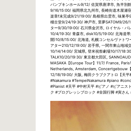
パンプキンホール9/12/ 佐賀県唐津市, 魚半別館モー
9/16/15:00/ 福岡県北九州市, 長崎街道木屋瀬宿記念
楽章f未完成9/21/19:00/ 島根県出雲市, 味巣亭
稽古堂9/24/19:30/ 神戸市, 里夢SATOM9/26/1
ター9/30/19:00/ 石川県金沢市, ロイヤル・パレス
10/4/19:30/ 青森市, disk10/5/19:0
開)10/8/15:00/ 北海道, 札幌コンセルヴァトワー
アター210/12/19:00/ 岩手県, 一関市東山
10/14/14:00/ 宮城県, 登米祝祭劇場10/17/18
TALK10/20/19:30/ 東京都大田区, SANNOAUDI
MASAKA【Europe Tour】11/7/ France, Paris11/
Netherlands, Amsterdam, Concertge
12/18/19:00/ 大阪, 梅田クラブクアトロ【天
#Nakamura #TempeiNakamura #piano #conc
#Pianist #天平 #中村天平 #ピアノ #ピア
ク #プログレッシブロック #全国行脚 #寅さん #Al