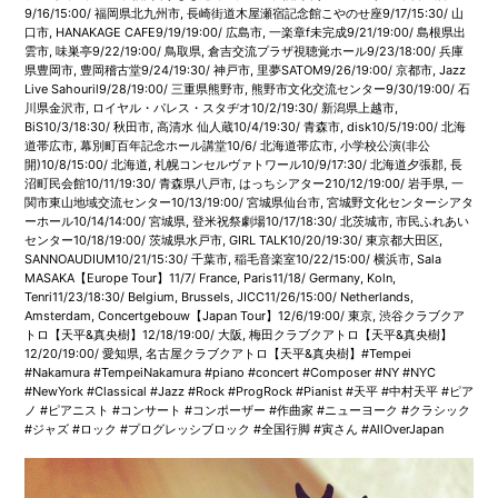
9/16/15:00/ 福岡県北九州市, 長崎街道木屋瀬宿記念館こやのせ座9/17/15:30/ 山
口市, HANAKAGE CAFE9/19/19:00/ 広島市, 一楽章f未完成9/21/19:00/ 島根県出
雲市, 味巣亭9/22/19:00/ 鳥取県, 倉吉交流プラザ視聴覚ホール9/23/18:00/ 兵庫
県豊岡市, 豊岡稽古堂9/24/19:30/ 神戸市, 里夢SATOM9/26/19:00/ 京都市, Jazz
Live Sahouril9/28/19:00/ 三重県熊野市, 熊野市文化交流センター9/30/19:00/ 石
川県金沢市, ロイヤル・パレス・スタヂオ10/2/19:30/ 新潟県上越市,
BiS10/3/18:30/ 秋田市, 高清水 仙人蔵10/4/19:30/ 青森市, disk10/5/19:00/ 北海
道帯広市, 幕別町百年記念ホール講堂10/6/ 北海道帯広市, 小学校公演(非公
開)10/8/15:00/ 北海道, 札幌コンセルヴァトワール10/9/17:30/ 北海道夕張郡, 長
沼町民会館10/11/19:30/ 青森県八戸市, はっちシアター210/12/19:00/ 岩手県, 一
関市東山地域交流センター10/13/19:00/ 宮城県仙台市, 宮城野文化センターシアタ
ーホール10/14/14:00/ 宮城県, 登米祝祭劇場10/17/18:30/ 北茨城市, 市民ふれあい
センター10/18/19:00/ 茨城県水戸市, GIRL TALK10/20/19:30/ 東京都大田区,
SANNOAUDIUM10/21/15:30/ 千葉市, 稲毛音楽室10/22/15:00/ 横浜市, Sala
MASAKA【Europe Tour】11/7/ France, Paris11/18/ Germany, Koln,
Tenri11/23/18:30/ Belgium, Brussels, JICC11/26/15:00/ Netherlands,
Amsterdam, Concertgebouw【Japan Tour】12/6/19:00/ 東京, 渋谷クラブクア
トロ【天平&真央樹】12/18/19:00/ 大阪, 梅田クラブクアトロ【天平&真央樹】
12/20/19:00/ 愛知県, 名古屋クラブクアトロ【天平&真央樹】#Tempei
#Nakamura #TempeiNakamura #piano #concert #Composer #NY #NYC
#NewYork #Classical #Jazz #Rock #ProgRock #Pianist #天平 #中村天平 #ピア
ノ #ピアニスト #コンサート #コンポーザー #作曲家 #ニューヨーク #クラシック
#ジャズ #ロック #プログレッシブロック #全国行脚 #寅さん #AllOverJapan