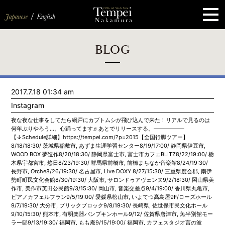
ペ
ー
ジ
の
先
頭
で
す
コ
BLOG
ン
テ
ン
ツ
エ
2017.7.18 01:34 am
リ
ア
Instagram
へ
ナ
夜な夜な仕事をしてたら網戸にカブトムシが飛び込んで来た！リアルで見るのは
ビ
何年ぶりやろう…。心踊ってます♬あとでリリースする。—————–
ゲ
【↓Schedule詳細】https://tempei.com/?p=2015【全国行脚ツアー】
ー
8/18/18:30/ 茨城県稲敷市, あずま生涯学習センター8/19/17:00/ 静岡県伊豆市,
シ
WOOD BOX 夢造作8/20/18:30/ 静岡県富士市, 富士市カフェBLITZ8/22/19:00/ 栃
ョ
木県宇都宮市, 悠日8/23/19:30/ 群馬県前橋市, 前橋まちなか音楽館8/24/19:30/
ン
長野市, Orche8/26/19:30/ 名古屋市, Live DOXY 8/27/15:30/ 三重県度会郡, 南伊
へ
勢町町民文化会館8/30/19:30/ 大阪市, サロンドゥアヴェンヌ9/2/18:30/ 岡山県美
作市, 美作市英田公民館9/3/15:30/ 岡山市, 音楽交差点9/4/19:00/ 香川県丸亀市,
ピアノカフェルフラン9/5/19:00/ 愛媛県松山市, いよてつ髙島屋9F/ローズホール
9/7/19:30/ 大分市, ブリックブロック9/8/19:30/ 長崎県, 佐世保市民文化ホール
9/10/15:30/ 熊本市, 有明楽器パンプキンホール9/12/ 佐賀県唐津市, 魚半別館モー
ラー邸9/13/19:30/ 福岡市, もも庵9/15/19:00/ 福岡市, カフェスタジオ言の波