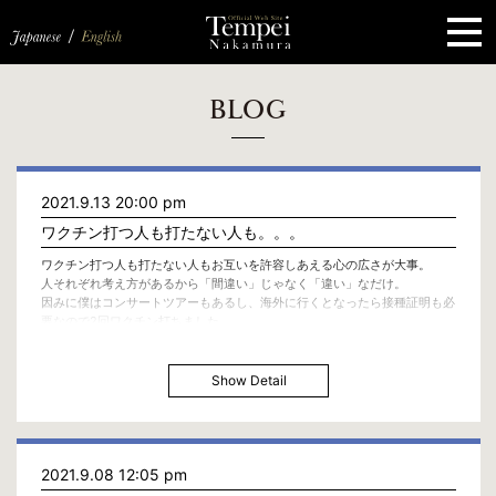
ペ
ー
ジ
の
先
頭
で
す
コ
BLOG
ン
テ
ン
ツ
エ
2021.9.13 20:00 pm
リ
ア
ワクチン打つ人も打たない人も。。。
へ
ナ
ワクチン打つ人も打たない人もお互いを許容しあえる心の広さが大事。
ビ
人それぞれ考え方があるから「間違い」じゃなく「違い」なだけ。
ゲ
因みに僕はコンサートツアーもあるし、海外に行くとなったら接種証明も必
ー
要なので2回ワクチン打ちました。
シ
ョ
ン
Show Detail
へ
2021.9.08 12:05 pm