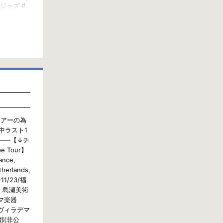
 #ジャズ #
ッパツアーの為
中ラスト1
——【↓チ
e Tour】
ance,
therlands,
1/23/福
, 島瀬美術
ヤマ楽器
, ヴィラデマ
都(非公