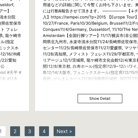
seldorf,
用途などの詳細に関して今暫くお待ち下さいませ。
脚ツアー】
には行動&報告させて頂きます。 ——————【↓
楽寺清水分院
入】https://tempei.com/?p=2015 【Europe Tour
長崎県佐世保市
10/27/France, Paris10/30/Belgium, Brussel11/2/Fr
ィスト フェレ
Conques11/4/Germany, Dusseldorf, 11/10/The Ne
県, 龍ケ崎市
Amsterdam【全国行脚ツアー】11/17/横浜市(非公開)1
ール(指定
岡県北九州市, 永楽寺清水分院11/24/長崎県佐世保市
フェニックスホ
センター11/25/長崎県佐世保市11/27/愛媛県, マツ
2/16/沖縄
11/28/高知県, メフィスト フェレス11/29/宇都宮市
2/22/愛知
リアージュ12/1/茨城県, 龍ケ崎市文化会館12/4/東京
非公
開)12/8/東京都, 白寿ホール(指定席)12/9~12/ハワイ
anist #天平 #
島12/14/大阪市, フェニックスホール(指定席)12/15
日本 #日本
座村, がらまんホール12/16/沖縄県中城村, SEPTETTO
nTour#日本全
縄県那覇市, Kanon12/22/愛知県, カワイ名古屋【9
w#クラシック
演】12/24/関西(非公開)#piano #concert #Classical
#Rock #Pianist #天平 #ピアノ #ピアニスト #コン
Show Detail
人 #世界人 #日本 #日本人 #Japan #Japanese #
#AllOverJapanTour#日本全国 #寅さん#旅行 #旅 #
#Travel #Trip #View#クラシック #ジャズ #ロック
1
2
3
4
Next »