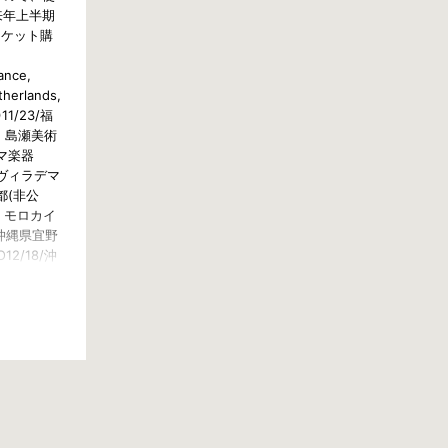
来年上半期
チケット購
】
ance,
therlands,
1/23/福
, 島瀬美術
ヤマ楽器
, ヴィラデマ
都(非公
, モロカイ
/沖縄県宜野
12/18/沖
/30の振替公
 #Jazz
サート #旅
全国行脚
絶景