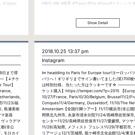
#Japan
#旅行 #旅 #絶景 #Travel #Trip #View#クラシック
本全国 #寅さん
ロック
ク #ジャズ #
Show Detail
2018.10.25 13:37 pm
Instagram
に29日まで滞
Im headding to Paris for Europe tour!ヨーロ
——【↓チケ
パリへ！ギリギリまでサイン書いてました(笑)700枚
e Tour】
は特別仕様。当たった方はラッキーです☆ ————
France,
ケット購入】https://tempei.com/?p=2015 【Europ
etherlands,
10/27/France, Paris10/30/Belgium, Brussel11/2/Fr
11/23/福
Conques11/4/Germany, Dusseldorf, 11/10/The Ne
市, 島瀬美術
Amsterdam【全国行脚ツアー】11/17/横浜市(非公開)1
ツヤマ楽器
岡県北九州市, 永楽寺清水分院11/24/長崎県佐世保市
市, ヴィラデマ
センター11/25/長崎県佐世保市11/27/愛媛県, マツ
京都(非公
11/28/高知県, メフィスト フェレス11/29/宇都宮市
イ, モロカイ
リアージュ12/1/茨城県, 龍ケ崎市文化会館12/4/東京