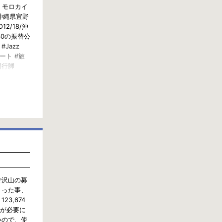
, モロカイ
/沖縄県宜野
12/18/沖
/30の振替公
 #Jazz
サート #旅
全国行脚
絶景
で沢山の募
さった事、
3,674
援が必要に
いので、使