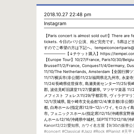
2018.10.27 22:48 pm
Instagram
【Paris concert is almost sold out!】There are 
tickets. 今日のパリ公演、殆ど完売です。5席ほ
すのでご希望の方は下記へ。tempeiconcertparis@g
—————–【↓チケット購入】https://tempei.com
【Europe Tour】10/27/France, Paris10/30/Belgi
Brussel11/2/France, Conques11/4/Germany, Dus
11/10/The Netherlands, Amsterdam【全国行
11/17/横浜市(非公開)11/23/福岡県北九州市, 永
11/24/長崎県佐世保市, 島瀬美術センター11/25/
郡, 波佐見町旧講堂11/27/愛媛県, マツヤマ楽器 11/
メフィスト フェレス11/29/宇都宮市, ヴィラデマ
12/1/茨城県, 龍ケ崎市文化会館12/4/東京都(非公開)
都, 白寿ホール(指定席)12/9~12/ハワイ, モロカイ島1
市, フェニックスホール(指定席)12/15/沖縄県宜野座
んホール12/16/沖縄県中城村, SEPTETTO12/18/
Kanon12/22/愛知県, カワイ名古屋【9/30の振替公演
#concert #Classical #Jazz #Rock #Pianist #