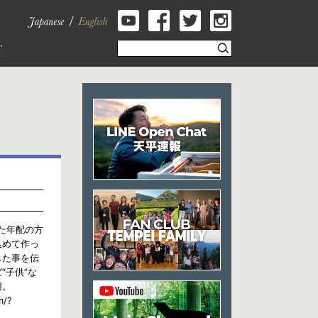
いた年配の方
込めて作っ
した事を伝
“子供”な
謝。
/?