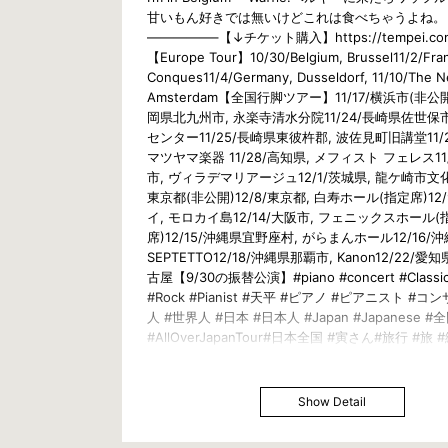
甘いもん好きでは無いけどこれは食べちゃうよね。
—————–【↓チケット購入】https://tempei.com
【Europe Tour】10/30/Belgium, Brussel11/2/Fra
Conques11/4/Germany, Dusseldorf, 11/10/The N
Amsterdam【全国行脚ツアー】11/17/横浜市(非公開)
岡県北九州市, 永楽寺清水分院11/24/長崎県佐世保
センター11/25/長崎県東彼杵郡, 波佐見町旧講堂11/2
マツヤマ楽器 11/28/高知県, メフィスト フェレス11
市, ヴィラデマリアージュ12/1/茨城県, 龍ケ崎市文化
東京都(非公開)12/8/東京都, 白寿ホール(指定席)12/
イ, モロカイ島12/14/大阪市, フェニックスホール(
席)12/15/沖縄県宜野座村, がらまんホール12/16/
SEPTETTO12/18/沖縄県那覇市, Kanon12/22/愛
古屋【9/30の振替公演】#piano #concert #Classica
#Rock #Pianist #天平 #ピアノ #ピアニスト #コ
人 #世界人 #日本 #日本人 #Japan #Japanese 
#AllOverJapanTour#日本全国 #寅さん#旅行 #旅 
#Travel #Trip #View#クラシック #ジャズ #ロック
Show Detail