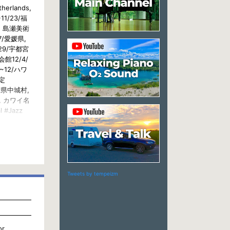
therlands,
1/23/福
, 島瀬美術
7/愛媛県,
29/宇都宮
館12/4/
~12/ハワ
定
縄県中城村,
県, カワイ名
 #Jazz
サート #旅
全国行脚
絶景
Tweets by tempeizm
or