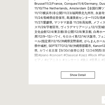
Brussel11/2/France, Conques11/4/Germany, Dus
11/10/The Netherlands, Amsterdam【全国行
11/17/横浜市(非公開)11/23/福岡県北九州市, 永
11/24/長崎県佐世保市, 島瀬美術センター11/25/
11/27/愛媛県, マツヤマ楽器 11/28/高知県, メフ
ス11/29/宇都宮市, ヴィラデマリアージュ12/1/茨城
文化会館12/4/東京都(非公開)12/8/東京都, 白寿ホ
席)12/9~12/ハワイ, モロカイ島12/14/大阪市, 
ール(指定席)12/15/沖縄県宜野座村, がらまんホール1
県中城村, SEPTETTO12/18/沖縄県那覇市, Kanon1
県, カワイ名古屋【9/30の振替公演】12/24/関西(
開)#piano #concert #Classical #Jazz #Rock #Pi
ピアノ #ピアニスト #コンサート #旅人 #世界人 #
人 #Japan #Japanese #全国行脚 #AllOverJapa
国 #寅さん#旅行 #旅 #絶景 #Travel #Trip #Vie
#ジャズ #ロック
Show Detail