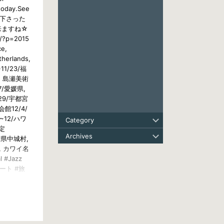
 today.See
して下さった
来ますね☆
?p=2015
ce,
therlands,
1/23/福
, 島瀬美術
7/愛媛県,
29/宇都宮
館12/4/
~12/ハワ
Category
定
Archives
縄県中城村,
県, カワイ名
 #Jazz
サート #旅
全国行脚
絶景