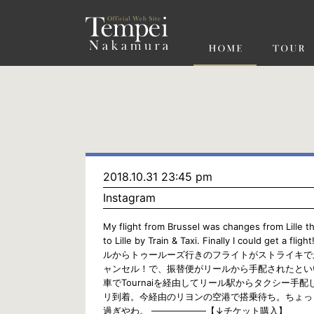
ペ
ー
ジ
の
先
頭
で
す
コ
ン
テ
ン
ツ
エ
リ
ア
へ
ナ
ビ
2018.10.31 23:45 pm
ゲ
Instagram
ー
シ
ョ
My flight from Brussel was changes from Lille t
ン
to Lille by Train & Taxi. Finally I could get a f
へ
ルからトゥールーズ行きのフライトがストライキで
ャンセル！で、振替便がリールから手配されたとい
車でTournaiを経由してリール駅からタクシー手配
リ到着。今経由のリヨンの空港で搭乗待ち。ちょっ
過ぎやわ。 ——————【↓チケット購入】