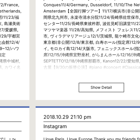
2/France,
Conques11/4/Germany, Dusseldorf, 11/10/The Ne
etherlands,
Amsterdam【全国行脚ツアー】11/17/横浜市(非公開)1
11/23/福
岡県北九州市, 永楽寺清水分院11/24/長崎県佐世保市
市, 島瀬美術
センター11/25/長崎県東彼杵郡, 波佐見町旧講堂11/2
7/愛媛県,
マツヤマ楽器 11/28/高知県, メフィスト フェレス11/
/29/宇都宮
市, ヴィラデマリアージュ12/1/茨城県, 龍ケ崎市文化会
会館12/4/
東京都(非公開)12/8/東京都, 白寿ホール(指定席)12/9
9~12/ハワ
イ, モロカイ島12/14/大阪市, フェニックスホール(指
指定
席)12/15/沖縄県宜野座村, がらまんホール12/16/沖
沖縄県中城村,
SEPTETTO12/18/沖縄県那覇市, Kanon12/22/愛知
知県, カワイ名
古屋【9/30の振替公演】#piano #concert #Classical
l #Jazz
#Rock #Pianist #天平 #ピアノ #ピアニスト #コン
ンサート #旅
人 #世界人 #日本 #日本人 #Japan #Japanese #
#全国行脚
#AllOverJapanTour#日本全国 #寅さん#旅行 #旅 #
Show Detail
#絶景
#Travel #Trip #View#クラシック #ジャズ #ロック
2018.10.29 21:10 pm
Instagram
ッフルでしょ〜。
I love Paris, I love Europe.Thank you my friends f