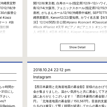
5/沖縄県宜野
開)12/8/東京都, 白寿ホール(指定席)12/9~12/ハワイ
O12/18/沖
島12/14/大阪市, フェニックスホール(指定席)12/15
9/30の振替公
座村, がらまんホール12/16/沖縄県中城村, SEPTETTO
l #Jazz
縄県那覇市, Kanon12/22/愛知県, カワイ名古屋【9
ンサート #旅
演】12/24/関西(非公開)#piano #concert #Classical
#全国行脚
#Rock #Pianist #天平 #ピアノ #ピアニスト #コン
#絶景
人 #世界人 #日本 #日本人 #Japan #Japanese #
#AllOverJapanTour#日本全国 #寅さん#旅行 #旅 #
#Travel #Trip #View#クラシック #ジャズ #ロック
Show Detail
2018.10.24 22:12 pm
Instagram
ちゃ時間か
【西日本豪雨と北海道地震の募金額】皆様のおかげ
か31日にし
金が集まりました。温かい気持ちと共に募金して下
下さい。
誠にありがとうございます！「西日本豪雨の募金額 / 12
m/?
円」「北海道地震の募金額 / 150,567円」音楽的支
0/Belgium,
なるのは被災して暫く時間が経過してからの事が多