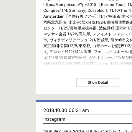
https://tempei.com/?p=2015 【Europe Tour】11/
Conques11/4/Germany, Dusseldorf, 11/10/The N
Amsterdam【全国行脚ツアー】11/17/横浜市(非公開)
岡県北九州市, 永楽寺清水分院11/24/長崎県佐世保
センター11/25/長崎県東彼杵郡, 波佐見町旧講堂11/2
マツヤマ楽器 11/28/高知県, メフィスト フェレス11
市, ヴィラデマリアージュ12/1/茨城県, 龍ケ崎市文化
東京都(非公開)12/8/東京都, 白寿ホール(指定席)12/
イ, モロカイ島12/14/大阪市, フェニックスホール(
席)12/15/沖縄県宜野座村, がらまんホール12/16/
SEPTETTO12/18/沖縄県那覇市, Kanon12/22/愛
古屋【9/30の振替公演】#piano #concert #Classica
#Rock #Pianist #天平 #ピアノ #ピアニスト #コ
人 #世界人 #日本 #日本人 #Japan #Japanese 
Show Detail
#AllOverJapanTour#日本全国 #寅さん#旅行 #旅 
#Travel #Trip #View#クラシック #ジャズ #ロック
2018.10.30 06:21 am
Instagram
I’m in Belgium = Waffle!ベルギーに来たらワ