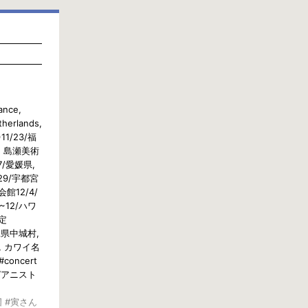
ance,
therlands,
1/23/福
, 島瀬美術
7/愛媛県,
29/宇都宮
館12/4/
~12/ハワ
定
縄県中城村,
県, カワイ名
concert
 #ピアニスト
全国 #寅さん