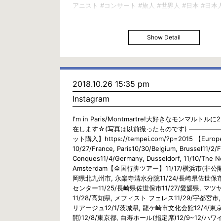
アニスト #コンサート #旅人 #世界人 #日本 #日本人 
#Japanese #全国行脚 #AllOverJapanTour#日
#旅行 #旅 #絶景 #Travel #Trip #View#クラシッ
ロック
Show Detail
2018.10.26 15:35 pm
Instagram
I'm in Paris/Montmartre!大好きなモンマルトル
在します☆(写真は以前撮ったものです) ————
ット購入】https://tempei.com/?p=2015 【Europ
10/27/France, Paris10/30/Belgium, Brussel11/2/
Conques11/4/Germany, Dusseldorf, 11/10/The N
Amsterdam【全国行脚ツアー】11/17/横浜市(非公開)
岡県北九州市, 永楽寺清水分院11/24/長崎県佐世保
センター11/25/長崎県佐世保市11/27/愛媛県, マ
11/28/高知県, メフィスト フェレス11/29/宇都宮
リアージュ12/1/茨城県, 龍ケ崎市文化会館12/4/東
開)12/8/東京都, 白寿ホール(指定席)12/9~12/ハワ