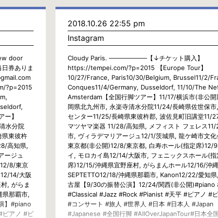
2018.10.26 22:55 pm
Instagram
few door
Cloudy Paris. ——————【↓チケット購入】
ど当日券ありま
https://tempei.com/?p=2015 【Europe Tour】
mail.com
10/27/France, Paris10/30/Belgium, Brussel11/2/Fr
/?p=2015
Conques11/4/Germany, Dusseldorf, 11/10/The Ne
um,
Amsterdam【全国行脚ツアー】11/17/横浜市(非公開)1
seldorf,
岡県北九州市, 永楽寺清水分院11/24/長崎県佐世保市
脚ツアー】
センター11/25/長崎県東彼杵郡, 波佐見町旧講堂11/2
楽寺清水分院
マツヤマ楽器 11/28/高知県, メフィスト フェレス11/
長崎県東彼杵
市, ヴィラデマリアージュ12/1/茨城県, 龍ケ崎市文化会
28/高知県,
東京都(非公開)12/8/東京都, 白寿ホール(指定席)12/9
リアージュ
イ, モロカイ島12/14/大阪市, フェニックスホール(指
12/8/東京
席)12/15/沖縄県宜野座村, がらまんホール12/16/沖
2/14/大阪
SEPTETTO12/18/沖縄県那覇市, Kanon12/22/愛知
村, がらま
古屋【9/30の振替公演】12/24/関西(非公開)#piano #
沖縄県那覇市,
#Classical #Jazz #Rock #Pianist #天平 #ピアノ
】#piano
#コンサート #旅人 #世界人 #日本 #日本人 #Japan
天平 #ピアノ #ピ
#Japanese #全国行脚 #AllOverJapanTour#日本