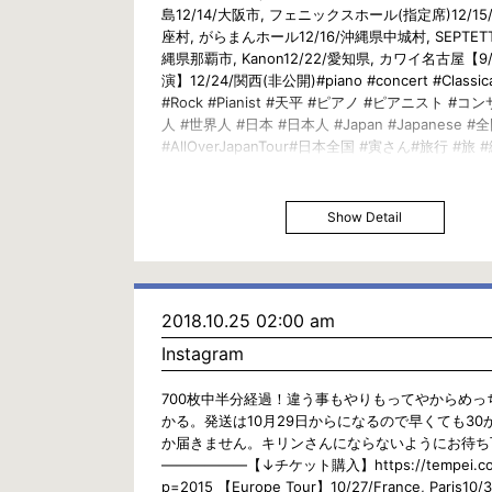
島12/14/大阪市, フェニックスホール(指定席)12/1
座村, がらまんホール12/16/沖縄県中城村, SEPTETT
縄県那覇市, Kanon12/22/愛知県, カワイ名古屋【
演】12/24/関西(非公開)#piano #concert #Classica
#Rock #Pianist #天平 #ピアノ #ピアニスト #コ
人 #世界人 #日本 #日本人 #Japan #Japanese 
#AllOverJapanTour#日本全国 #寅さん#旅行 #旅 
#Travel #Trip #View#クラシック #ジャズ #ロック
Show Detail
2018.10.25 02:00 am
Instagram
700枚中半分経過！違う事もやりもってやからめっ
かる。発送は10月29日からになるので早くても30
か届きません。キリンさんにならないようにお待ち
——————【↓チケット購入】https://tempei.co
p=2015 【Europe Tour】10/27/France, Paris10/3