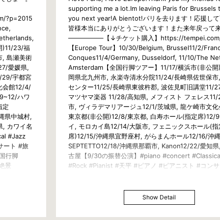
supporting me a lot.Im leaving Paris for Brussels
/?p=2015
you next year!A bientot!パリを去ります！応援
nce,
皆様本当にありがとうございます！また来年戻って
etherlands,
—————–【↓チケット購入】https://tempei.com/
11/23/福
【Europe Tour】10/30/Belgium, Brussel11/2/Fran
市, 島瀬美術
Conques11/4/Germany, Dusseldorf, 11/10/The Ne
7/愛媛県,
Amsterdam【全国行脚ツアー】11/17/横浜市(非公開)1
/29/宇都宮
岡県北九州市, 永楽寺清水分院11/24/長崎県佐世保市
会館12/4/
センター11/25/長崎県東彼杵郡, 波佐見町旧講堂11/2
9~12/ハワ
マツヤマ楽器 11/28/高知県, メフィスト フェレス11/
指定
市, ヴィラデマリアージュ12/1/茨城県, 龍ケ崎市文化会
沖縄県中城村,
東京都(非公開)12/8/東京都, 白寿ホール(指定席)12/9
知県, カワイ名
イ, モロカイ島12/14/大阪市, フェニックスホール(指
l #Jazz
席)12/15/沖縄県宜野座村, がらまんホール12/16/沖
ンサート #旅
SEPTETTO12/18/沖縄県那覇市, Kanon12/22/愛知
#全国行脚
古屋【9/30の振替公演】#piano #concert #Classical
#絶景
#Rock #Pianist #天平 #ピアノ #ピアニスト #コン
人 #世界人 #日本 #日本人 #Japan #Japanese #
#AllOverJapanTour#日本全国 #寅さん#旅行 #旅 #
#Travel #Trip #View#クラシック #ジャズ #ロック
Show Detail