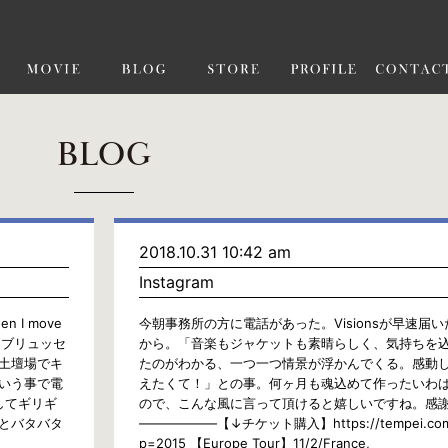
BLOG
2018.10.31 10:42 am
Instagram
hen I move
今朝事務所の方に電話があった。Visionsが早速届
light!ブリュッセ
から。「音楽もジャケットも素晴らしく、気持ちを
土壇場でキ
たのがわかる、一つ一つ情景が浮かんでくる。感動
いう事で電
えたくて！」との事。何ヶ月も魂込めて作ったいわば
してギリギ
ので、こんな風に言って頂けると嬉しいですね。感
とバタバタ
——————【↓チケット購入】https://tempei.com
p=2015 【Europe Tour】11/2/France,