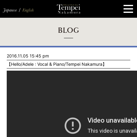
ペ
ー
ジ
の
先
頭
で
す
コ
BLOG
ン
テ
ン
ツ
エ
2016.11.05 15:45 pm
リ
ア
【Hello/Adele : Vocal & Piano/Tempei Nakamura】
へ
ナ
ビ
ゲ
ー
シ
ョ
ン
へ