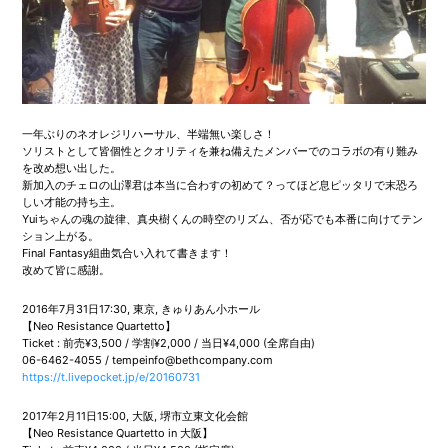
一年ぶりのネオレジリハーサル、半端無い楽しさ！
ソリストとして皆個性とクオリティを兼ね備えたメンバーでのコラボの有り難み
を改め想い出した。
新加入のチェロの山澤君は本当に合わすの初めて？ってほど息ピッタリで末恐ろ
しい才能の持ち主。
Yuiちゃんの魂の旋律、真央樹くんの時空のリズム、否が応でも本番に向けてテン
ション上がる。
Final Fantasy組曲気合い入れて書きます！
改めて皆に感謝。
2016年7月31日17:30, 東京, きゅりあん小ホール
【Neo Resistance Quartetto】
Ticket : 前売¥3,500 / 学割¥2,000 / 当日¥4,000 (全席自由)
06-6462-4055 / tempeinfo@bethcompany.com
https://t.livepocket.jp/e/20160731
2017年2月11日15:00, 大阪, 堺市立東文化会館
【Neo Resistance Quartetto in 大阪】