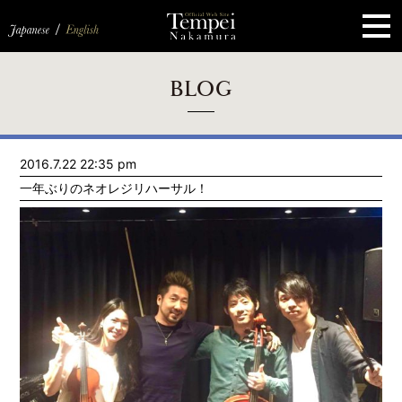
ペ
ー
ジ
の
先
頭
で
す
コ
BLOG
ン
テ
ン
ツ
エ
2016.7.22 22:35 pm
リ
ア
一年ぶりのネオレジリハーサル！
へ
ナ
ビ
ゲ
ー
シ
ョ
ン
へ