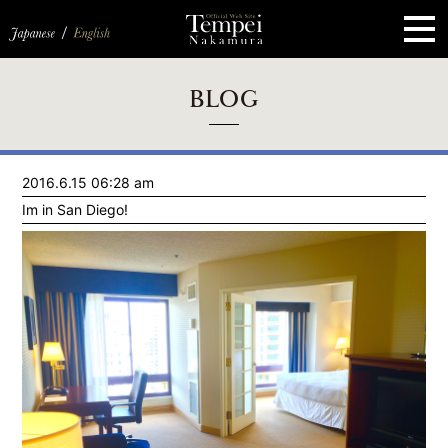
ペ
ー
ジ
の
先
頭
で
す
コ
BLOG
ン
テ
ン
ツ
エ
2016.6.15 06:28 am
リ
ア
Im in San Diego!
へ
ナ
ビ
ゲ
ー
シ
ョ
ン
へ