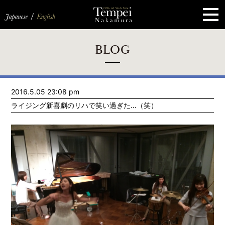
ペ
ー
ジ
の
先
頭
で
す
コ
BLOG
ン
テ
ン
ツ
エ
2016.5.05 23:08 pm
リ
ア
ライジング新喜劇のリハで笑い過ぎた…（笑）
へ
ナ
ビ
ゲ
ー
シ
ョ
ン
へ