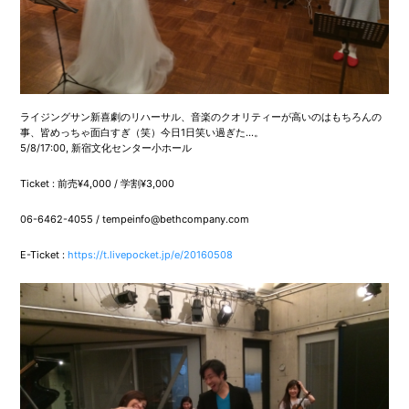
ライジングサン新喜劇のリハーサル、音楽のクオリティーが高いのはもちろんの
事、皆めっちゃ面白すぎ（笑）今日1日笑い過ぎた…。
5/8/17:00, 新宿文化センター小ホール
Ticket : 前売¥4,000 / 学割¥3,000
06-6462-4055 / tempeinfo@bethcompany.com
E-Ticket :
https://t.livepocket.jp/e/20160508