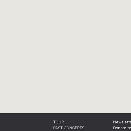
TOUR
Newslett
PAST CONCERTS
Donate t