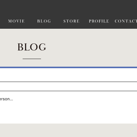
BLOG
erson…