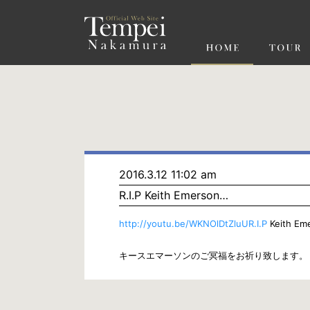
ペ
ー
ジ
の
先
頭
で
す
コ
ン
テ
ン
ツ
エ
リ
ア
へ
ナ
ビ
2016.3.12 11:02 am
ゲ
R.I.P Keith Emerson…
ー
シ
ョ
http://youtu.be/WKNOlDtZluUR.I.P
Keith Em
ン
へ
キースエマーソンのご冥福をお祈り致します。