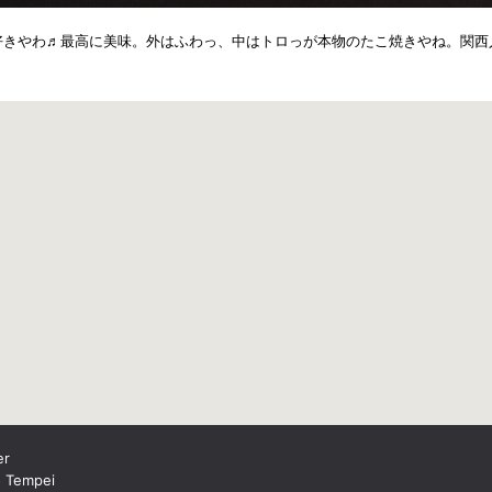
好きやわ♬最高に美味。外はふわっ、中はトロっが本物のたこ焼きやね。関西
er
o Tempei