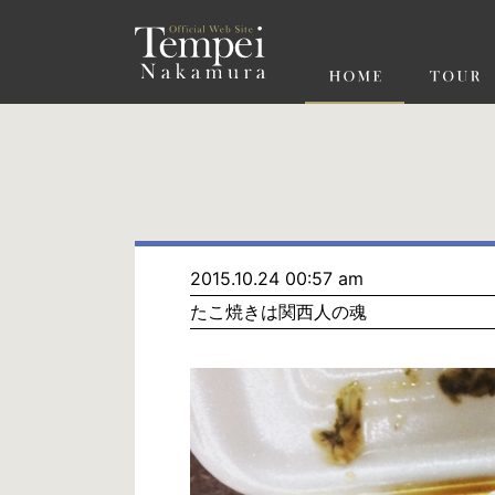
ペ
ー
ジ
の
先
頭
で
す
コ
ン
テ
ン
ツ
エ
リ
ア
へ
ナ
ビ
2015.10.24 00:57 am
ゲ
たこ焼きは関西人の魂
ー
シ
ョ
ン
へ