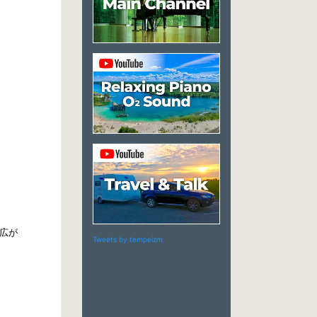
に広が
Tweets by tempeizm