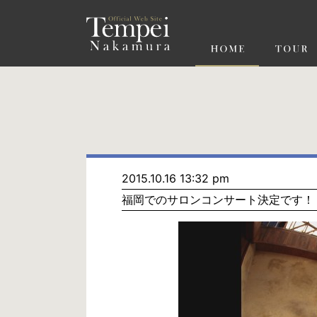
ペ
ー
ジ
の
先
頭
で
す
コ
ン
テ
ン
ツ
エ
リ
ア
へ
ナ
ビ
2015.10.16 13:32 pm
ゲ
福岡でのサロンコンサート決定です！
ー
シ
ョ
ン
へ