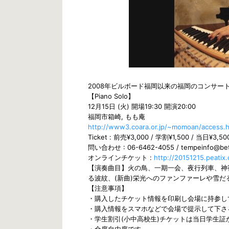
2008年ビルボード福岡以来の福岡のコンサ
【Piano Solo】
12月15日 (火) 開場19:30 開演20:00
福岡市箱崎, もも庵
http://www3.coara.or.jp/~momoan/access.h
Ticket : 前売¥3,000 / 学割¥1,500 / 当日¥3,50
問い合わせ : 06-6462-4055 / tempeinfo@be
オンラインチケット :
http://20151215.peatix
【演奏曲目】火の鳥、一期一会、夜行列車、神宿る道、天使の
る波紋、(新曲)栄光へのファンファーレや雪
【注意事項】
・購入したチケット情報を印刷し会場に持参し
・購入情報をスマホなどで会場で提示して下さ
・学生割引(小中高校生)チケットは当日学生