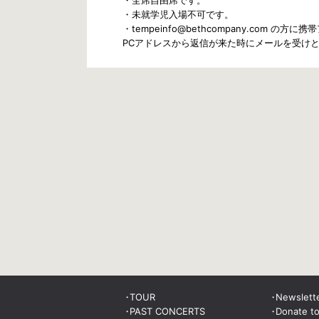
・全席自由席です。
・未就学児入場不可です。
・tempeinfo@bethcompany.com
PCアドレスから返信が来た時にメールを受け
TOUR
Newslett
PAST CONCERTS
Donate t