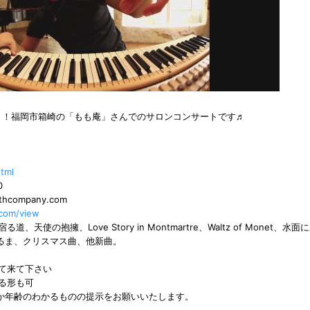
ート！福岡市箱崎の「もも庵」さんでのサロンコンサートです♬
tml
0
thcompany.com
.com/view
抱擁、Love Story in Montmartre、Waltz of Monet、水面
だるま、クリスマス曲、他新曲。
て来て下さい
る形も可
証か年齢のわかるものの提示をお願いいたします。