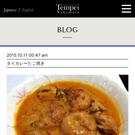
ペ
ー
ジ
の
先
頭
で
す
コ
BLOG
ン
テ
ン
ツ
エ
2015.10.11 00:47 am
リ
ア
タイカレーたこ焼き
へ
ナ
ビ
ゲ
ー
シ
ョ
ン
へ