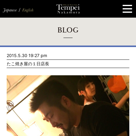
ペ
ー
ジ
の
先
頭
で
す
コ
BLOG
ン
テ
ン
ツ
エ
2015.5.30 19:27 pm
リ
ア
たこ焼き屋の１日店長
へ
ナ
ビ
ゲ
ー
シ
ョ
ン
へ