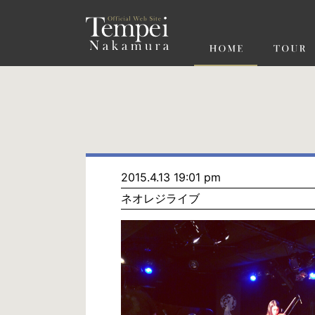
ペ
ー
ジ
の
先
頭
で
す
コ
ン
テ
ン
ツ
エ
リ
ア
へ
ナ
ビ
2015.4.13 19:01 pm
ゲ
ネオレジライブ
ー
シ
ョ
ン
へ