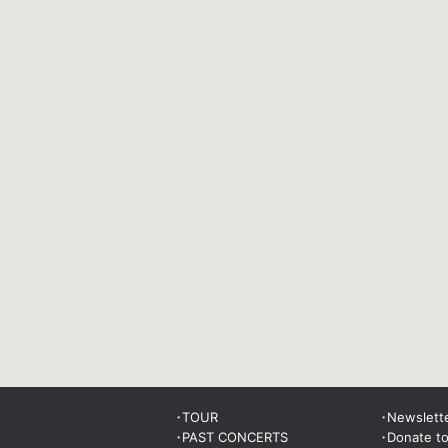
TOUR
Newslett
PAST CONCERTS
Donate t