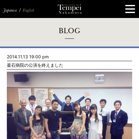
ペ
ー
ジ
の
先
頭
で
す
コ
BLOG
ン
テ
ン
ツ
エ
2014.11.13 19:00 pm
リ
ア
釜石病院の公演を終えました
へ
ナ
ビ
ゲ
ー
シ
ョ
ン
へ