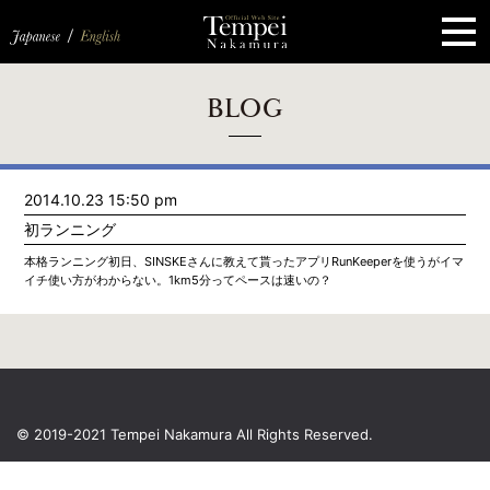
ペ
ー
ジ
の
先
頭
で
す
コ
BLOG
ン
テ
ン
ツ
エ
2014.10.23 15:50 pm
リ
ア
初ランニング
へ
ナ
本格ランニング初日、SINSKEさんに教えて貰ったアプリRunKeeperを使うがイマ
ビ
イチ使い方がわからない。1km5分ってペースは速いの？
ゲ
ー
シ
ョ
ン
へ
© 2019-2021 Tempei Nakamura
All Rights Reserved.