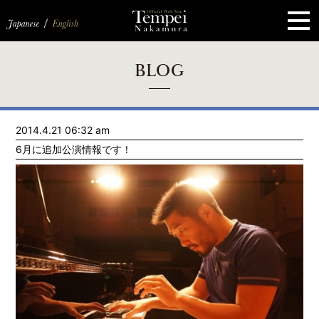
ペ
ー
ジ
の
先
頭
で
す
コ
BLOG
ン
テ
ン
ツ
エ
2014.4.21 06:32 am
リ
ア
6月に追加公演情報です！
へ
ナ
ビ
ゲ
ー
シ
ョ
ン
へ