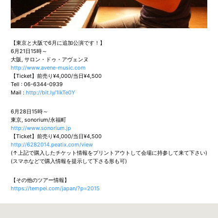
【東京と大阪で6月に追加公演です！】
6月21日15時～
大阪, サロン・ドゥ・アヴェンヌ
http://www.avene-music.com
【Ticket】前売り¥4,000/当日¥4,500
Tell : 06-6344-0939
Mail :
http://bit.ly/1lkTe0Y
6月28日15時～
東京, sonorium/永福町
http://www.sonorium.jp
【Ticket】前売り¥4,000/当日¥4,500
http://6282014.peatix.com/view
(↑上記で購入したチケット情報をプリントアウトして会場に持参して来て下さい)
(スマホなどで購入情報を提示して下さる形も可)
【その他のツアー情報】
https://tempei.com/japan/?p=2015