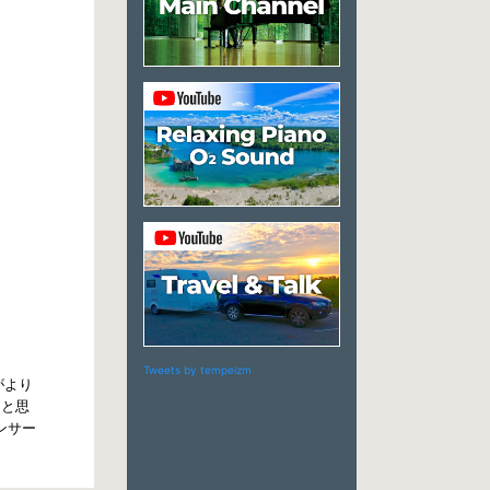
Tweets by tempeizm
がより
たと思
ンサー