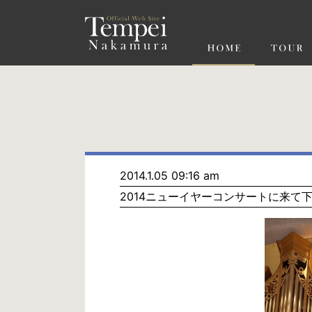
ペ
ー
ジ
の
先
頭
で
す
コ
ン
テ
ン
ツ
エ
リ
ア
へ
ナ
ビ
2014.1.05 09:16 am
ゲ
2014ニューイヤーコンサートに来て
ー
シ
ョ
ン
へ