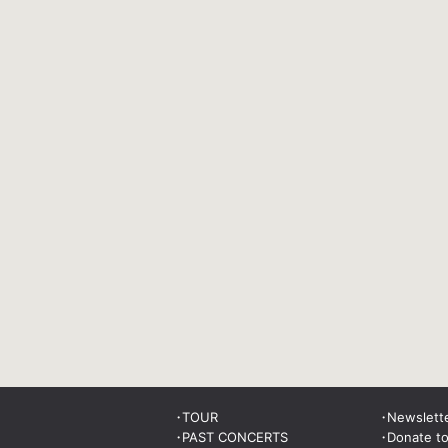
TOUR
Newslett
PAST CONCERTS
Donate t