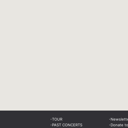
TOUR
Newslett
PAST CONCERTS
Donate t