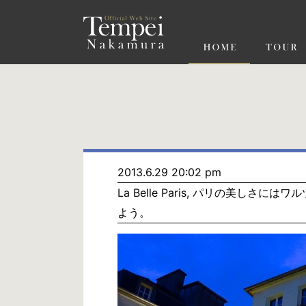
ペ
ー
ジ
の
先
頭
で
す
コ
ン
テ
ン
ツ
エ
リ
ア
へ
ナ
ビ
2013.6.29 20:02 pm
ゲ
La Belle Paris, パリの美
ー
シ
よう。
ョ
ン
へ