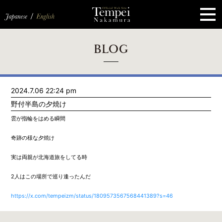
ペ
ー
ジ
の
先
頭
で
す
コ
BLOG
ン
テ
ン
ツ
エ
2024.7.06 22:24 pm
リ
ア
野付半島の夕焼け
へ
ナ
雲が指輪をはめる瞬間
ビ
ゲ
奇跡の様な夕焼け
ー
シ
ョ
実は両親が北海道旅をしてる時
ン
へ
2人はこの場所で巡り逢ったんだ
https://x.com/tempeizm/status/1809573567568441389?s=46