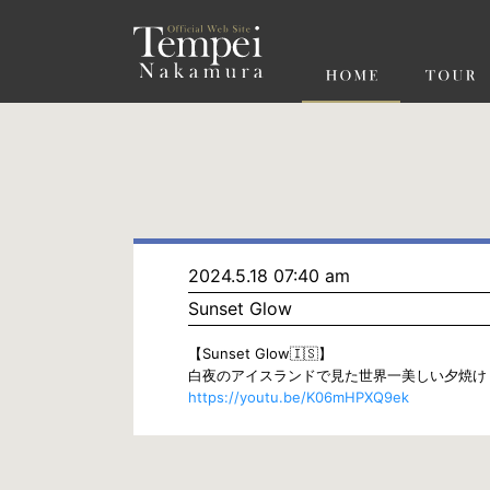
ペ
ー
ジ
の
先
頭
で
す
コ
ン
テ
ン
ツ
エ
リ
ア
へ
ナ
ビ
2024.5.18 07:40 am
ゲ
Sunset Glow
ー
シ
ョ
【Sunset Glow🇮🇸】
ン
白夜のアイスランドで見た世界一美しい夕焼け
へ
https://youtu.be/K06mHPXQ9ek