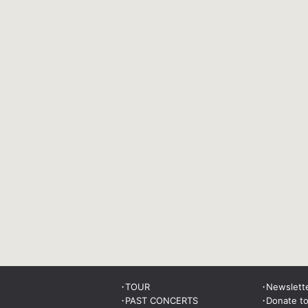
TOUR
Newslett
PAST CONCERTS
Donate t