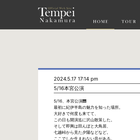
ペ
ー
ジ
の
先
頭
で
す
コ
ン
テ
ン
ツ
エ
リ
ア
へ
ナ
ビ
2024.5.17 17:14 pm
ゲ
5/16本宮公演
ー
シ
ョ
5/16、本宮公演🎹
ン
最初に紀伊半島の魅力を知った場所。
へ
大好きで何度も来てて、
この日も開演迄に沢山散策した。
そして即興は田んぼと大鳥居、
七越峠から見た夕陽などなど。
ここでしか生まれない音がある。