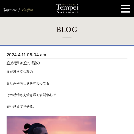
ペ
ー
ジ
の
先
頭
で
す
コ
BLOG
ン
テ
ン
ツ
エ
2024.4.11 05:04 am
リ
ア
血が沸き立つ程の
へ
ナ
血が沸き立つ程の
ビ
ゲ
苦しみや悔しさを味わっても
ー
シ
ョ
その感情さえ焼き尽くす闘争心で
ン
へ
乗り越えて見せる。