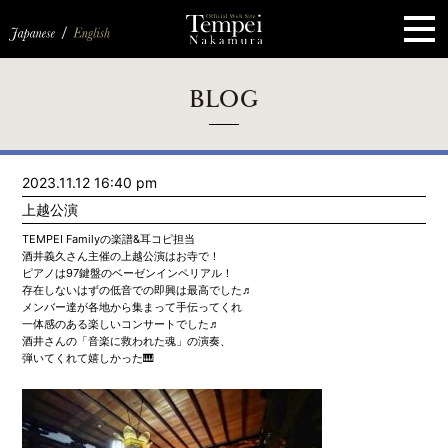
ペ
ー
ジ
の
先
頭
で
す
コ
BLOG
ン
テ
ン
ツ
エ
2023.11.12 16:40 pm
リ
ア
上越公演
へ
ナ
TEMPEI Familyの楽譜&耳コピ担当
ビ
酒井義久さん主催の上越公演はお寺で！
ゲ
ピアノは97鍵盤のベーゼンインペリアル！
ー
存在しないはずの低音での即興は最高でした♬
シ
メンバー達が各地から集まって手伝ってくれ
ョ
一体感のある楽しいコンサートでした♬
ン
酒井さんの「音楽に救われた魂」の演奏、
へ
弾いてくれて嬉しかった🎹