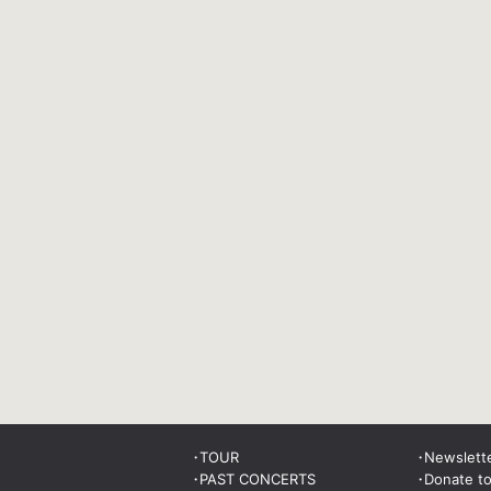
TOUR
Newslett
PAST CONCERTS
Donate t