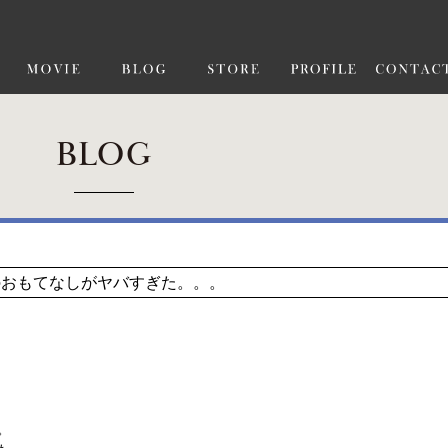
BLOG
達のおもてなしがヤバすぎた。。。
。