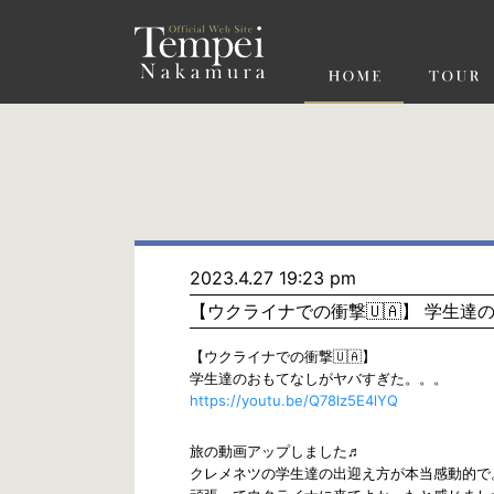
ペ
ー
ジ
の
先
頭
で
す
コ
ン
テ
ン
ツ
エ
リ
ア
へ
ナ
ビ
2023.4.27 19:23 pm
ゲ
【ウクライナでの衝撃🇺🇦】 学生
ー
シ
ョ
【ウクライナでの衝撃🇺🇦】
ン
学生達のおもてなしがヤバすぎた。。。
へ
https://youtu.be/Q78lz5E4lYQ
旅の動画アップしました♬
クレメネツの学生達の出迎え方が本当感動的で