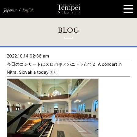
ペ
ー
ジ
の
先
頭
で
す
コ
BLOG
ン
テ
ン
ツ
エ
2022.10.14 02:36 am
リ
ア
今日のコンサートはスロバキアのニトラ市で♬ A concert in
へ
ナ
Nitra, Slovakia today🇸🇰
ビ
ゲ
ー
シ
ョ
ン
へ