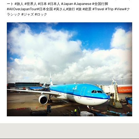
ート #旅人 #世界人 #日本 #日本人 #Japan #Japanese #全国行脚
#AllOverJapanTour#日本全国 #寅さん#旅行 #旅 #絶景 #Travel #Trip #View#ク
ラシック #ジャズ #ロック