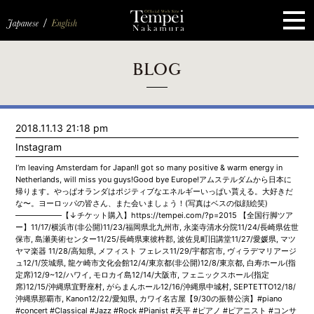
ペ
ー
ジ
の
先
頭
で
す
コ
BLOG
ン
テ
ン
ツ
エ
2018.11.13 21:18 pm
リ
ア
Instagram
へ
ナ
I’m leaving Amsterdam for Japan!I got so many positive & warm energy in
ビ
Netherlands, will miss you guys!Good bye Europe!アムステルダムから日本に
ゲ
帰ります。やっぱオランダはポジティブなエネルギーいっぱい貰える。大好きだ
ー
な〜。ヨーロッパの皆さん、また会いましょう！(写真はベスの似顔絵笑)
シ
——————【↓チケット購入】https://tempei.com/?p=2015 【全国行脚ツア
ョ
ー】11/17/横浜市(非公開)11/23/福岡県北九州市, 永楽寺清水分院11/24/長崎県佐世
ン
保市, 島瀬美術センター11/25/長崎県東彼杵郡, 波佐見町旧講堂11/27/愛媛県, マツ
へ
ヤマ楽器 11/28/高知県, メフィスト フェレス11/29/宇都宮市, ヴィラデマリアージ
ュ12/1/茨城県, 龍ケ崎市文化会館12/4/東京都(非公開)12/8/東京都, 白寿ホール(指
定席)12/9~12/ハワイ, モロカイ島12/14/大阪市, フェニックスホール(指定
席)12/15/沖縄県宜野座村, がらまんホール12/16/沖縄県中城村, SEPTETTO12/18/
沖縄県那覇市, Kanon12/22/愛知県, カワイ名古屋【9/30の振替公演】#piano
#concert #Classical #Jazz #Rock #Pianist #天平 #ピアノ #ピアニスト #コンサ