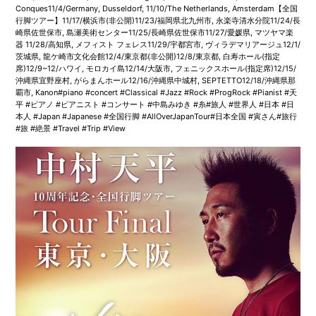
Conques11/4/Germany, Dusseldorf, 11/10/The Netherlands, Amsterdam【全国
行脚ツアー】11/17/横浜市(非公開)11/23/福岡県北九州市, 永楽寺清水分院11/24/長
崎県佐世保市, 島瀬美術センター11/25/長崎県佐世保市11/27/愛媛県, マツヤマ楽
器 11/28/高知県, メフィスト フェレス11/29/宇都宮市, ヴィラデマリアージュ12/1/
茨城県, 龍ケ崎市文化会館12/4/東京都(非公開)12/8/東京都, 白寿ホール(指定
席)12/9~12/ハワイ, モロカイ島12/14/大阪市, フェニックスホール(指定席)12/15/
沖縄県宜野座村, がらまんホール12/16/沖縄県中城村, SEPTETTO12/18/沖縄県那
覇市, Kanon#piano #concert #Classical #Jazz #Rock #ProgRock #Pianist #天
平 #ピアノ #ピアニスト #コンサート #中島みゆき #糸#旅人 #世界人 #日本 #日
本人 #Japan #Japanese #全国行脚 #AllOverJapanTour#日本全国 #寅さん#旅行
#旅 #絶景 #Travel #Trip #View