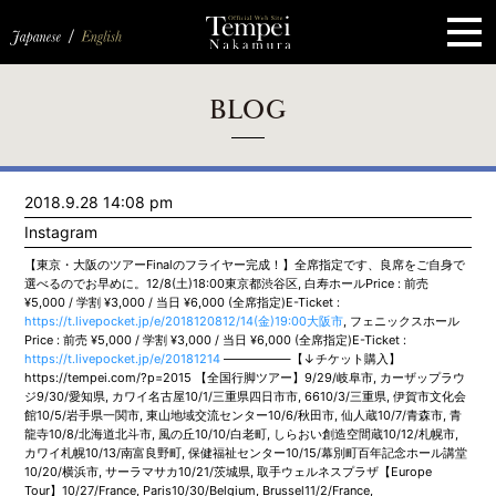
ペ
ー
ジ
の
先
頭
で
す
コ
BLOG
ン
テ
ン
ツ
エ
2018.9.28 14:08 pm
リ
ア
Instagram
へ
ナ
【東京・大阪のツアーFinalのフライヤー完成！】全席指定です、良席をご自身で
ビ
選べるのでお早めに。12/8(土)18:00東京都渋谷区, 白寿ホールPrice : 前売
ゲ
¥5,000 / 学割 ¥3,000 / 当日 ¥6,000 (全席指定)E-Ticket :
ー
https://t.livepocket.jp/e/2018120812/14(金)19:00大阪市
, フェニックスホール
シ
Price : 前売 ¥5,000 / 学割 ¥3,000 / 当日 ¥6,000 (全席指定)E-Ticket :
ョ
https://t.livepocket.jp/e/20181214
—————–【↓チケット購入】
ン
https://tempei.com/?p=2015 【全国行脚ツアー】9/29/岐阜市, カーザップラウ
へ
ジ9/30/愛知県, カワイ名古屋10/1/三重県四日市市, 6610/3/三重県, 伊賀市文化会
館10/5/岩手県一関市, 東山地域交流センター10/6/秋田市, 仙人蔵10/7/青森市, 青
龍寺10/8/北海道北斗市, 風の丘10/10/白老町, しらおい創造空間蔵10/12/札幌市,
カワイ札幌10/13/南富良野町, 保健福祉センター10/15/幕別町百年記念ホール講堂
10/20/横浜市, サーラマサカ10/21/茨城県, 取手ウェルネスプラザ【Europe
Tour】10/27/France, Paris10/30/Belgium, Brussel11/2/France,