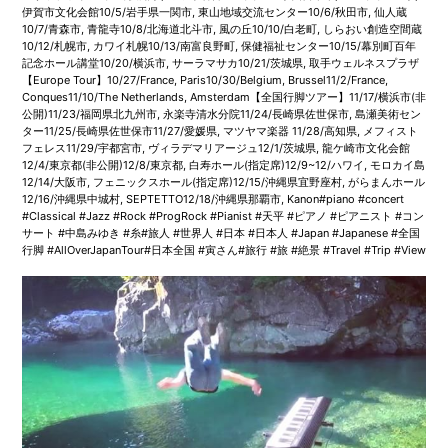
伊賀市文化会館10/5/岩手県一関市, 東山地域交流センター10/6/秋田市, 仙人蔵
10/7/青森市, 青龍寺10/8/北海道北斗市, 風の丘10/10/白老町, しらおい創造空間蔵
10/12/札幌市, カワイ札幌10/13/南富良野町, 保健福祉センター10/15/幕別町百年
記念ホール講堂10/20/横浜市, サーラマサカ10/21/茨城県, 取手ウェルネスプラザ
【Europe Tour】10/27/France, Paris10/30/Belgium, Brussel11/2/France,
Conques11/10/The Netherlands, Amsterdam【全国行脚ツアー】11/17/横浜市(非
公開)11/23/福岡県北九州市, 永楽寺清水分院11/24/長崎県佐世保市, 島瀬美術セン
ター11/25/長崎県佐世保市11/27/愛媛県, マツヤマ楽器 11/28/高知県, メフィスト
フェレス11/29/宇都宮市, ヴィラデマリアージュ12/1/茨城県, 龍ケ崎市文化会館
12/4/東京都(非公開)12/8/東京都, 白寿ホール(指定席)12/9~12/ハワイ, モロカイ島
12/14/大阪市, フェニックスホール(指定席)12/15/沖縄県宜野座村, がらまんホール
12/16/沖縄県中城村, SEPTETTO12/18/沖縄県那覇市, Kanon#piano #concert
#Classical #Jazz #Rock #ProgRock #Pianist #天平 #ピアノ #ピアニスト #コン
サート #中島みゆき #糸#旅人 #世界人 #日本 #日本人 #Japan #Japanese #全国
行脚 #AllOverJapanTour#日本全国 #寅さん#旅行 #旅 #絶景 #Travel #Trip #View