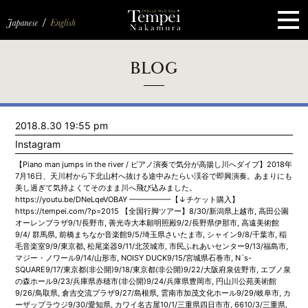
ペ
ー
ジ
の
先
頭
で
す
コ
BLOG
ン
テ
ン
ツ
エ
2018.8.30 19:55 pm
リ
ア
Instagram
へ
ナ
【Piano man jumps in the river / ピアノ演奏で気分が高揚し川へダイブ】2018年
ビ
7月16日、天川村から下北山村へ抜ける途中みたらい渓谷で即興演奏。あまりにも
ゲ
美し過ぎて気持よくてそのまま川へ飛び込みました。
ー
https://youtu.be/DNeLqeVOBAY —————–【↓チケット購入】
シ
https://tempei.com/?p=2015 【全国行脚ツアー】8/30/新潟県上越市, 高田公園
ョ
オーレンプラザ9/1/長野市, 善光寺大本願明照殿9/2/長野県伊那市, 高遠美術館
ン
9/4/ 群馬県, 前橋まちなか音楽館9/5/埼玉県さいたま市, シャイン9/8/千葉市, 稲
へ
毛音楽室9/9/東京都, 松尾楽器9/11/北茨城市, 市民ふれあいセンター9/13/福島市,
マジー・ノワール9/14/山形市, NOISY DUCK9/15/宮城県石巻市, N´s-
SQUARE9/17/東京都(非公開)9/18/東京都(非公開)9/22/大阪府泉佐野市, エブノ泉
の森ホール9/23/兵庫県赤穂市(非公開)9/24/兵庫県豊岡市, 円山川公苑美術館
9/26/鳥取県, 倉吉交流プラザ9/27/島根県, 雲南市加茂文化ホール9/29/岐阜市, カ
ーザップラウジ9/30/愛知県, カワイ名古屋10/1/三重県四日市市, 6610/3/三重県,