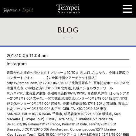
ペ
ー
ジ
の
先
頭
で
す
コ
BLOG
ン
テ
ン
ツ
エ
2017.10.05 11:04 am
リ
ア
Instagram
へ
ナ
青森から北海道へ飛びます！プジョーよ10/10までしばしさよなら。今日は帯広で
ビ
コンサートです♬———-【↓全国行脚ツアーチケット購入】
ゲ
https://tempei.com/?p=201510/5/19:00/ 北海道帯広市, 百年記念ホール10/6/ 北
ー
海道帯広市, 小学校公演10/8/15:00/ 北海道, 札幌コンセルヴァトワール
シ
10/9/17:30/ 北海道夕張郡, 長沼町民会館10/11/19:30/ 青森県八戸市, はっちシアタ
ョ
ー210/12/19:00/ 岩手県, 一関市東山地域交流センター10/13/19:00/ 仙台市, 宮城
ン
野文化センター10/14/14:00/ 宮城県, 登米祝祭劇場10/17/18:30/ 北茨城市, 市民ふ
へ
れあいセンター10/18/19:00/ 水戸市, GIRL TALK10/20/19:30/ 東京,
SANNOAUDIUM10/21/15:30/ 千葉市, 稲毛音楽室10/22/15:00/ 横浜市, Sala
MASAKA【Europe Tour】10/30/ Ukraine11/5/ Ukraine11/7/ Paris11/9/
Belarus11/10/ Belarus11/12/ France, Paris11/18/ Koln, Tenri11/23/18:30/
Brussels, JICC11/26/15:00/ Amsterdam, Concertgebouw12/1/ Ukraine,
Kiev【Japan Tour】12/6/19:00/ 渋谷クアトロ【天平&真央樹】12/18/19:00/ 梅田