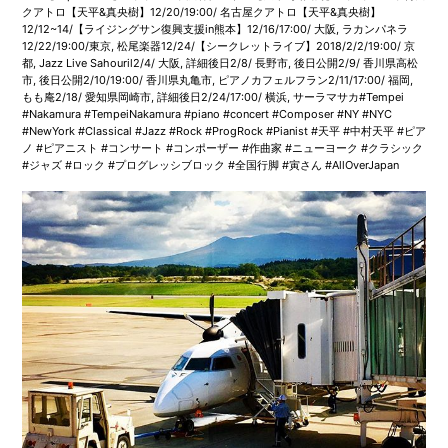
クアトロ【天平&真央樹】12/20/19:00/ 名古屋クアトロ【天平&真央樹】
12/12~14/【ライジングサン復興支援in熊本】12/16/17:00/ 大阪, ラカンパネラ
12/22/19:00/東京, 松尾楽器12/24/【シークレットライブ】2018/2/2/19:00/ 京
都, Jazz Live Sahouril2/4/ 大阪, 詳細後日2/8/ 長野市, 後日公開2/9/ 香川県高松
市, 後日公開2/10/19:00/ 香川県丸亀市, ピアノカフェルフラン2/11/17:00/ 福岡,
もも庵2/18/ 愛知県岡崎市, 詳細後日2/24/17:00/ 横浜, サーラマサカ#Tempei
#Nakamura #TempeiNakamura #piano #concert #Composer #NY #NYC
#NewYork #Classical #Jazz #Rock #ProgRock #Pianist #天平 #中村天平 #ピア
ノ #ピアニスト #コンサート #コンポーザー #作曲家 #ニューヨーク #クラシック
#ジャズ #ロック #プログレッシブロック #全国行脚 #寅さん #AllOverJapan