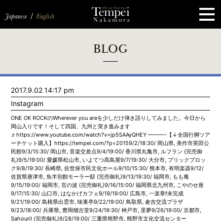
ペ
ー
ジ
の
先
頭
で
す
コ
BLOG
ン
テ
ン
ツ
エ
2017.9.02 14:17 pm
リ
ア
Instagram
へ
ナ
ONE OK ROCKのWherever you areを少しだけ弾き語りしてみました。今日から
ビ
岡山入りです！そして四国、九州と突き進みます
ゲ
♬https://www.youtube.com/watch?v=jp5SAAyQHEY ———-【↓全国行脚ツア
ー
ーチケット購入】https://tempei.com/?p=20159/2/18:30/ 岡山県, 美作市英田公
シ
民館9/3/15:30/ 岡山市, 音楽交差点9/4/19:00/ 香川県丸亀市, ルフラン (完売御
ョ
礼)9/5/19:00/ 愛媛県松山市, いよてつ髙島屋9/7/19:30/ 大分市, ブリックブロッ
ン
ク9/8/19:30/ 長崎県, 佐世保市民文化ホール9/10/15:30/ 熊本市, 有明楽器9/12/
へ
佐賀県唐津市, 魚半別館モーラー邸 (完売御礼)9/13/19:30/ 福岡市, もも庵
9/15/19:00/ 福岡市, 言の波 (完売御礼)9/16/15:00/ 福岡県北九州市, こやのせ座
9/17/15:30/ 山口市, はなかげカフェ9/19/19:00/ 広島市, 一楽章f未完成
9/21/19:00/ 島根県出雲市, 味巣亭9/22/19:00/ 鳥取県, 倉吉交流プラザ
9/23/18:00/ 兵庫県, 豊岡稽古堂9/24/19:30/ 神戸市, 里夢9/26/19:00/ 京都市,
Sahouril (完売御礼)9/28/19:00/ 三重県熊野市, 熊野市文化交流センター