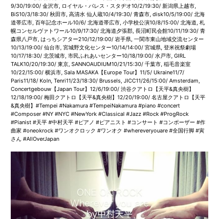
9/30/19:00/ 金沢市, ロイヤル・パレス・スタヂオ10/2/19:30/ 新潟県上越市,
BiS10/3/18:30/ 秋田市, 高清水 仙人蔵10/4/19:30/ 青森市, disk10/5/19:00/ 北海
道帯広市, 百年記念ホール10/6/ 北海道帯広市, 小学校公演10/8/15:00/ 北海道, 札
幌コンセルヴァトワール10/9/17:30/ 北海道夕張郡, 長沼町民会館10/11/19:30/ 青
森県八戸市, はっちシアター210/12/19:00/ 岩手県, 一関市東山地域交流センター
10/13/19:00/ 仙台市, 宮城野文化センター10/14/14:00/ 宮城県, 登米祝祭劇場
10/17/18:30/ 北茨城市, 市民ふれあいセンター10/18/19:00/ 水戸市, GIRL
TALK10/20/19:30/ 東京, SANNOAUDIUM10/21/15:30/ 千葉市, 稲毛音楽室
10/22/15:00/ 横浜市, Sala MASAKA【Europe Tour】11/5/ Ukraine11/7/
Paris11/18/ Koln, Tenri11/23/18:30/ Brussels, JICC11/26/15:00/ Amsterdam,
Concertgebouw【Japan Tour】12/6/19:00/ 渋谷クアトロ【天平&真央樹】
12/18/19:00/ 梅田クアトロ【天平&真央樹】12/20/19:00/ 名古屋クアトロ【天平
&真央樹】#Tempei #Nakamura #TempeiNakamura #piano #concert
#Composer #NY #NYC #NewYork #Classical #Jazz #Rock #ProgRock
#Pianist #天平 #中村天平 #ピアノ #ピアニスト #コンサート #コンポーザー #作
曲家 #oneokrock #ワンオクロック #ワンオク #whereveryouare #全国行脚 #寅
さん #AllOverJapan