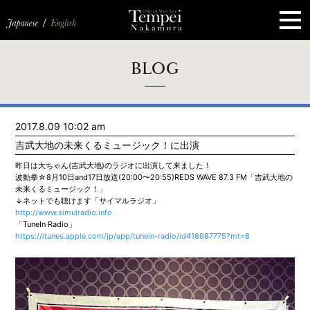
ペ
ー
ジ
の
先
頭
で
す
コ
BLOG
ン
テ
ン
ツ
エ
2017.8.09 10:02 am
リ
ア
吉武大地の未来くるミュージック！に出演
へ
ナ
昨日は大ちゃん(吉武大地)のラジオに出演して来ました！
ビ
波動拳☆8月10日and17日放送(20:00〜20:55)REDS WAVE 87.3 FM「吉武大地の
ゲ
未来くるミュージック！」
ー
↓ネットでも聴けます「サイマルラジオ」
シ
http://www.simulradio.info
ョ
「TuneIn Radio」
ン
https://itunes.apple.com/jp/app/tunein-radio/id418987775?mt=8
へ