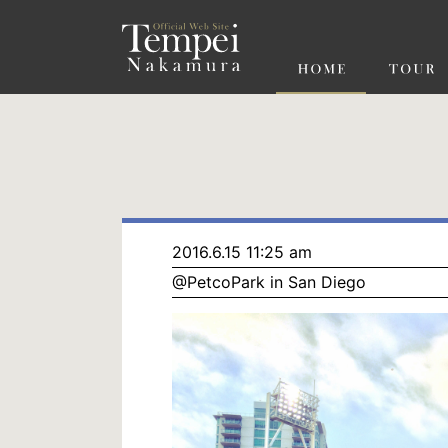
ペ
ー
ジ
の
先
頭
で
す
コ
ン
テ
ン
ツ
エ
リ
ア
へ
ナ
ビ
2016.6.15 11:25 am
ゲ
@PetcoPark in San Diego
ー
シ
ョ
ン
へ