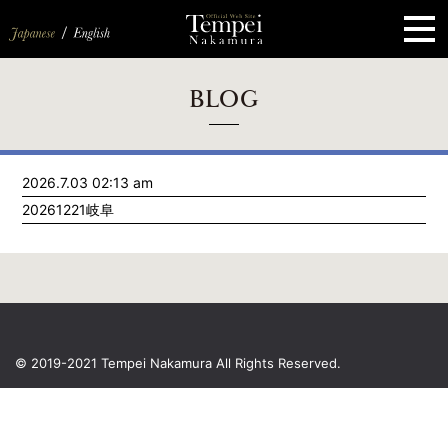
ペ
ー
ジ
の
先
頭
で
す
コ
BLOG
ン
テ
ン
ツ
エ
2026.7.03 02:13 am
リ
ア
20261221岐阜
へ
ナ
ビ
ゲ
ー
シ
ョ
ン
へ
© 2019-2021 Tempei Nakamura
All Rights Reserved.