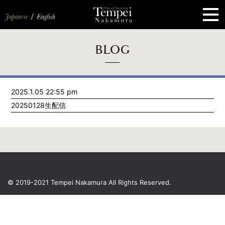
ペ
ー
ジ
の
先
頭
で
す
コ
BLOG
ン
テ
ン
ツ
エ
2025.1.05 22:55 pm
リ
ア
20250128生配信
へ
ナ
ビ
ゲ
ー
シ
ョ
ン
へ
© 2019-2021 Tempei Nakamura
All Rights Reserved.