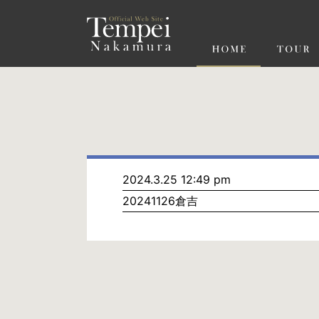
ペ
ー
ジ
の
先
頭
で
す
コ
ン
テ
ン
ツ
エ
リ
ア
へ
ナ
ビ
2024.3.25 12:49 pm
ゲ
20241126倉吉
ー
シ
ョ
ン
へ