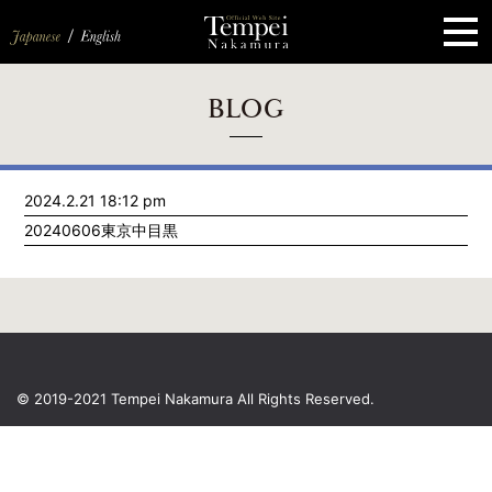
ペ
ー
ジ
の
先
頭
で
す
コ
BLOG
ン
テ
ン
ツ
エ
2024.2.21 18:12 pm
リ
ア
20240606東京中目黒
へ
ナ
ビ
ゲ
ー
シ
ョ
ン
へ
© 2019-2021 Tempei Nakamura
All Rights Reserved.