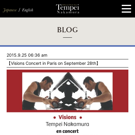
ペ
ー
ジ
の
先
頭
で
す
コ
BLOG
ン
テ
ン
ツ
エ
2015.9.25 06:36 am
リ
ア
【Visions Concert in Paris on September 28th】
へ
ナ
ビ
ゲ
ー
シ
ョ
ン
へ