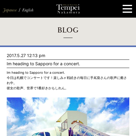
ペ
ー
ジ
の
先
頭
で
す
コ
BLOG
ン
テ
ン
ツ
エ
2017.5.27 12:13 pm
リ
ア
Im heading to Sapporo for a concert.
へ
ナ
Im heading to Sapporo for a concert.
ビ
今日は札幌でコンサートです！楽しみ♬戦続きの毎日に手嶌葵さんの歌声に癒さ
ゲ
れ中。
ー
彼女の歌声、世界で1番好きかもしれん。
シ
ョ
ン
へ