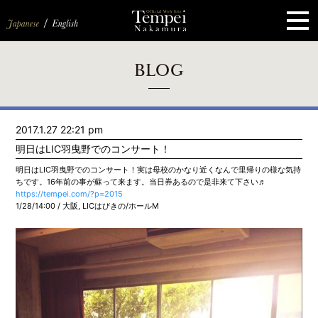
ペ
ー
ジ
の
先
頭
で
す
コ
BLOG
ン
テ
ン
ツ
エ
2017.1.27 22:21 pm
リ
ア
明日はLIC羽曳野でのコンサート！
へ
ナ
明日はLIC羽曳野でのコンサート！実は母校のかなり近くなんで里帰りの様な気持
ビ
ちです。16年前の事が蘇って来ます。当日券あるので是非来て下さい♬
ゲ
https://tempei.com/?p=2015
ー
1/28/14:00 / 大阪, LICはびきの/ホールM
シ
ョ
ン
へ